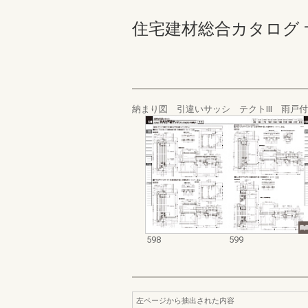
住宅建材総合カタログ サッシ
納まり図 引違いサッシ テクトⅢ 雨戸
598
599
左ページから抽出された内容