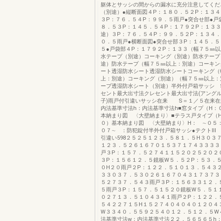
躯体とサッシの間からの漏水に充分注意してくだ
（別途）●縦断面図４P：１８０．５２P：１３４
３P：７６．５４P：９９．５雨戸●突合せ部●戸
８．５３P：１４５．５４P：１７９２P：１３３
途）３P：７６．５４P：９９．５２P：１３４．
０．５雨戸●横断面図●突合せ部３P：１４５．５
５●戸袋部４P：１７９２P：１３３（幅７５㎜
水テープ（別途）コーキング（別途）防水テープ
途）防水テープ（幅７５㎜以上：別途）コーキン
ート透湿防水シート透湿防水シートコーキング（
上：別途）コーキング（別途）（幅７５㎜以上：
ープ透湿防水シート（別途）半外付戸箱サッシ 
セント最大出寸法クレセント最大出寸法(アングル
子)雨戸付引違いサッシ在来 S＝１／５在来在
内法基準寸法h：内法基準寸法h■窓タイプ（H：
本納まり図 〈大壁納まり〉■テラス戸タイプ（
０）基本納まり図 〈大壁納まり〉H： ∼０５
０７∼ ：防犯錠付半外付戸箱サッシ●テクトⅢ
引違い598２５２５１２３．５８１．５H３０３
１２３．５２６１６７０１５３７１７４３３３３
戸３P：１５７．５２７４１１５２０２５２０２
３P：１５６１２．５鏡板W５．５２P：５３．
０H２０雨戸２P：１２２．５１０１３．５４３
３３０３７．５３０２６１６７０４３１７３７３
５２７３７．５４３雨戸３P：１５６３３１２．
５雨戸３P：１５７．５１５２０鏡板W５．５１
０２７１３．５１０４３４１雨戸２P：１２２．
５４２２７１５H１５２７４０４０４０１２０４
W３３４０．５５９２５４０１２．５１２．５W
法基準寸法w：内法基準寸法２２．５６５６５h