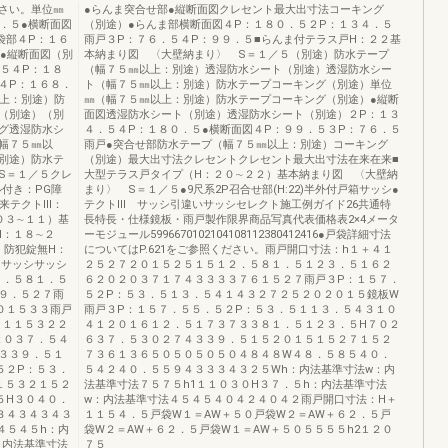
さい。単位㎜
●らんま突合せ部●縦断面図クレセント最大出寸法コーキング
．５●横断面図
（別途）●らんま部横断面図４P：１８０．５２P：１３４．５
袋部４P：１６
雨戸３P：７６．５４P：９９．５■らんま付テラス戸H：２２基
●縦断面図（別
本納まり図 〈大壁納まり〉 S＝１／５（別途）防水テープ
５４P：１８
（幅７５㎜以上：別途）透湿防水シート（別途）透湿防水シー
４P：１６８．
ト（幅７５㎜以上：別途）防水テープコーキング（別途）単位
以上：別途）防
㎜（幅７５㎜以上：別途）防水テープコーキング（別途）●縦断
（別途）（別
面図透湿防水シート（別途）透湿防水シート（別途）２P：１３
グ透湿防水シ
４．５４P：１８０．５●横断面図４P：９９．５３P：７６．５
幅７５㎜以
雨戸●突合せ部防水テープ（幅７５㎜以上：別途）コーキング
別途）防水テ
（別途）最大出寸法クレセントクレセント最大出寸法在来在来■
S＝１／５クレ
大型テラス戸タイプ（H：２０∼２２）基本納まり図 〈大壁納
付き：PG障
まり〉 S＝１／５●9尺系2P召合せ部(H:22)半外付戸箱サッシ●
来テクトⅢ：
テクトⅢ サッシ引違いサッシセレクト施工例ガイド26共通特
０３∼１１）基
長特長・仕様鏡板・雨戸製作限界商品写真代表価格表2×4メータ
H：１８∼２
ーモジュール5996670102104108112380412416●戸袋詳細寸法
：防犯錠無H：
についてはP.621をご参照ください。雨戸開口寸法：h１＋４１
 サッシサッシ
２５２７２０１５２５１５１２．５８１．５１２３．５１６２
７．５８１．５
６２０２０３７１７４３３３３７６１５２７雨戸３P：１５７．
９．５２７雨
５２P：５３．５１３．５４１４３２７２５２０２０１５鏡板W
０１５３３雨戸
雨戸３P：１５７．５５．５２P：５３．５１１３．５４３１０
５１１５３２２
４１２０１６１２．５１７３７３３８１．５１２３．５H７０２
２０３７．５４
６３７．５３０２７４３３９．５１５２０１５１５２７１５２
３３９．５１
７３６１３６５０５０５０５０４８４８W４８．５８５４０．
５２P：５３．
５４２４０．５５９４３３３４３２５Wh：内法基準寸法w：内
１５３２１５２
法基準寸法７５７５h1１１０３０H３７．５h：内法基準寸法
５H３０４０．
w：内法基準寸法４５４５４０４２４０４２雨戸開口寸法：H＋
３４３４３４３
１１５４．５戸袋W１＝AW＋５０戸袋W２＝AW＋６２．５戸
４５４５h：内
袋W２＝AW＋６２．５戸袋W１＝AW＋５０５５５５h2１２０
：内法基準寸法
７５