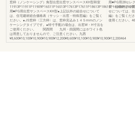
窓枠（ノンケーシング）角型出窓出窓サンスペースKH型和室
用■PG用28セ
11913P11911P11909P16511P16513P17613P17611P18613P18611P16509P17609P1
長・仕様納まり図
用■PG用出窓サンスペースKH型●上記以外の組合せについて
せについては、住
は、住宅建材総合価格表（サッシ・出窓・特殊窓編）をご覧く
編）をご覧くださ
ださい。●JS窓枠〈三方枠〉は、窓枠見込み１４５mmのノン
使用ください。46514
ケーシングタイプです。●特寸手配の場合は、出窓W・H寸法を
ご使用ください。 関西間 九州・四国間にはホワイト色
は用意しておりませんので、ご注意ください。九西
¥8,600¥10,100¥10,900¥10,900¥12,200¥8,600¥10,100¥10,900¥10,900¥12,200464