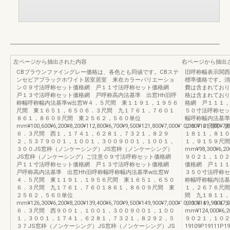
左ページから抽出された内容
右ページから抽出
CBブラウンファイングレー価格は、各色とも同値です。CBステ
旧呼称幅表示関西
ンセピアブラックホワイト居室居室 来在カラーバリエーショ
標準価格です。消
ン０９寸法呼称セット価格網 戸１１寸法呼称セット価格網
費は含まれており
戸１３寸法呼称セット価格網 戸呼称高内法基準 出窓Hh旧呼
格は含まれており
称幅呼称幅内法基準w出窓W４．５尺間 東１１９１，１９５６
格網 戸１１１，
尺間 東１６５１，６５０６．３尺間 九１７６１，７６０１
５０寸法呼称セッ
８６１，８６０９尺間 東２５６２，５６０単位
幅呼称幅内法基準
mm¥100,600¥6,200¥8,200¥112,800¥6,700¥9,500¥121,800¥7,000¥10,300¥121,800¥7,00
２６７６尺間 東
６．３尺間 西１，１７４１，６２８１，７３２１，８２９
１８１１，８１０
２，５３７９００１，１００１，３００９００１，１００１，
１，９１５９尺間
３００JS窓枠（ノンケーシング）JS窓枠（ノンケーシング）
mm¥98,300¥6,200¥
JS窓枠（ノンケーシング）ご注意０９寸法呼称セット価格網
９０２１，１０２
戸１１寸法呼称セット価格網 戸１３寸法呼称セット価格網
価格網 戸１１１
戸呼称高内法基準 出窓Hh旧呼称幅呼称幅内法基準w出窓W
３５０寸法呼称セ
４．５尺間 東１１９１，１９５６尺間 東１６５１，６５０
称幅呼称幅内法基
６．３尺間 九１７６１，７６０１８６１，８６０９尺間 東
１，２６７６尺間
２５６２，５６０単位
間 九１８１１，
mm¥126,300¥6,200¥8,200¥139,400¥6,700¥9,500¥149,900¥7,000¥10,300¥149,900¥7,00
９１５１，９１５
６．３尺間 西９００１，１００１，３００９００１，１００
mm¥124,000¥6,200
１，３００１，１７４１，６２８１，７３２１，８２９２，５
９０２１，１０２
３７JS窓枠（ノンケーシング）JS窓枠（ノンケーシング）JS
19109P19111P19