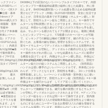
ラックファイン
DK0084上下の区別のないリバーシブルタイプのキーです。内部
150D1レバ
ピンタンブラー構造縦枠結露受け縦枠に生じた結露を、外に排
ウン・CBステ
出します。BA0534結露対策ハンドル結露を受け止める縦枠結露
◆仕様・基本
受けセピアブラック（外観）DL0152D1防犯性 安全に生活でき
14mmドア
ることが、日常生活の基本です不法解錠（サムターン廻し）対
.8mm網入ガラ
策として、防犯サムターン錠をご用意しました。キー操作でサ
内側：樹脂製 室外
ムターンを空転状態にすることができます。外出モードにして
）等級W-
おけば、外部からの侵入者がドア近くのガラス等から手を差し
掛け代ドア本体梱
込み、サムターンを廻されてもドアが開きません。複雑に構成
本体レバーハ
したピンタンブラーにより、172億通りのキーパターンが可能
品）ドアクロ
で、ピッキングでの解錠は極めて困難です。鍵の不当コピーを
mSGPGのみ込
防ぐため、お客様の鍵を登録し管理する安心システムです。在
の（ ）内表示
室モードサムターンでデッドボルトの動作が行える状態外出モ
h2≦580◆基
ードサムターンが空転し、デッドボルトの動作が行えない状態
特寸製作限界ら
キー操作それぞれの窓には、いやな結露水をスムーズに処理す
タイプH寸法
る構造を設けています。内側はサムターン廻し防止、外側はピ
,504≦H≦2,2301,904≦H≦2,4001,504≦H≦2,2301,904≦H≦2,400
ッキング対応の錠システムをセットにしました。また、防犯サ
法タイプDH寸
ムターン錠だけの錠システムもご用意しました。（別売部品）
ハンドルは使い勝手のよいレバーハンドルです。本体色にかか
500≦DH≦2,226
わらず、ブラックとなります。防犯性を考慮し、2ロック仕様を
最小 最大
標準装備しました。レバーハンドル室内側・室外側ともに使い
ま無しらんま
勝手の良さが抜群です。防犯サムターン錠（別売部品）※キー操
作後はキーを鍵穴からはず してドア近くに置いてください。
1,165≦W≦1,6901,504≦H≦2,2301,904≦H≦2,4001,504≦H≦2,2301,904≦H≦2,400
ディンプルシリンダー錠（別売部品）鍵穴を縦の状態にすると
用●枠（片開
サムターンで施解錠できる。鍵穴を横の状態にするとサムター
側は必ず躯体に
ンが空転しデッドボルトはロックされたままです。※ディンプル
。■連窓組合せ
シリンダー錠をセットすれば同一キーで操作できます。室内側
窓とテラスを連
室外側鍵はお客様1人1人の登録制本製品は安全性をより確かな
れます。より
ものにするためにユーザーであるお客様1人1人の鍵を登録する
表テラスドア框
システムを採用しています。外部からのピッキングではなく、