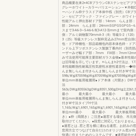
商品概要在来2×4CBブラウンCBステンセピアブ
グレーホワイト―カラーバリエーション―▼外観DL0
ーハンドル枠テラスドア本体中桟（別売）CBブラ
ン・セピアブラック・ファイングレー・ホワイト
性能アルミ押出形材ドア部：14mm らんま部：
部：24mm らんま部：24mmSGPGSGPG5∼6
スまで3-A6-3∼5-A6-6.8(3-A12-3)mmまで室
側：アルミ鋳物製70mmA-3（8）等級S-2（120
3（25）等級ステンレス製枠見込み27mm窓台
包・ドア枠梱包・部品箱梱包内容本体色枠・ドア
ンドル上下ツボステンレス製旗丁番内付（別売部
ーザーみぞ幅ドア部：7mm FIX部：7mm12m
み寸法使用可能厚主要部材ガラス金物●基本性能
は旧等級を示しています。※らんまh2寸法は、173≦
本性能断熱性耐風圧性気密性水密性遮音性−−◆
んま無しらんま付きらんま無しらんま付きW寸法
598≦W≦870598≦W≦870598≦W≦870598≦W≦8701
単位mm単板用複層用●ドア本体（片開き）DW寸
法
563≦DW≦835563≦DW≦8351,500≦DH≦2,2261,
最小 最大最小 最大最小 最大
単位mm単板用複層用らんま無しらんま付きらん
付きW寸法タイプH寸法
1,165≦W≦1,6901,165≦W≦1,6901,165≦W≦1,690
単位mm最小 最大最小 最大単板用複層
き）●枠（両開き）ご注意●連窓する場合、吊元
取付けてください。●段窓に対応しておりません
●連窓とは…窓と窓を横に連ねる連窓。お好みの
窓用方立でつなげて自分だけのオリジナル窓が作
快適に住まうためのシステムです。■連窓組合せ