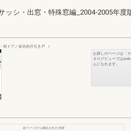
・出窓・特殊窓編_2004-2005年度版 286-
ア・框ドア／多目的片引き戸
お探しのページは「カ
タログビューではwe
んになれます。
右ページから抽出された内容