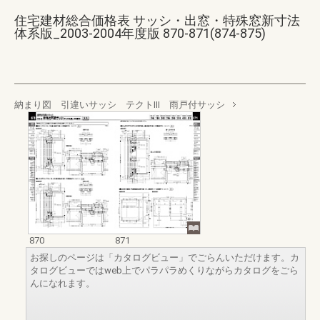
住宅建材総合価格表 サッシ・出窓・特殊窓新寸法
体系版_2003-2004年度版 870-871(874-875)
納まり図 引違いサッシ テクトⅢ 雨戸付サッシ
870
871
お探しのページは「カタログビュー」でごらんいただけます。カ
タログビューではweb上でパラパラめくりながらカタログをごら
んになれます。