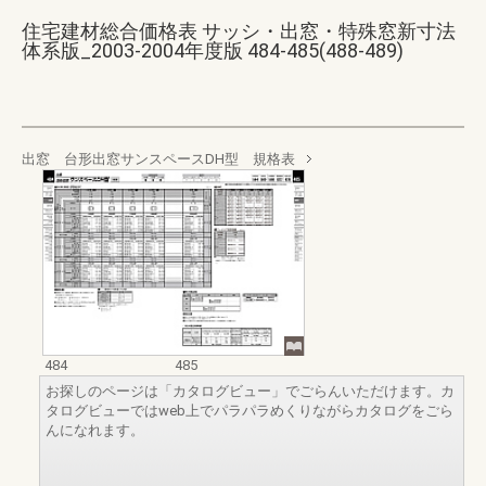
住宅建材総合価格表 サッシ・出窓・特殊窓新寸法
体系版_2003-2004年度版 484-485(488-489)
出窓 台形出窓サンスペースDH型 規格表
484
485
お探しのページは「カタログビュー」でごらんいただけます。カ
タログビューではweb上でパラパラめくりながらカタログをごら
んになれます。