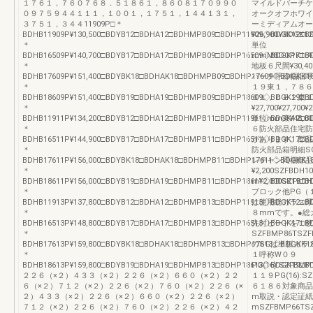
１７６１，７６０７６８．５１８６１，８６０８１７０９９０
マイルドバーチケ
０９７５９４４１１１，１００１，１７５１，１４４１３１，
オークオフホワイト色¥
３７５１，３４４11909P□＊
ーミディアムオー
BDHB11909P¥130,500□BDYB12□BDHA12□BDHMPB09□BDHP11909◇BDGK12□BDUB12¥
¥26,900YBDGK12
＊
単位
BDHB16509P¥140,700□BDYB17□BDHA17□BDHMPB09□BDHP16509◇BDGK17□BDUB17¥
mmMBDGPK18¥32
＊
地板６尺間¥30,4
BDHB17609P¥151,400□BDYBK18□BDHAK18□BDHMPB09□BDHP17609◇BDGKK18□BDU
バーチ呼称幅旧呼称幅
＊
１９東１，７８６YB
BDHB18609P¥151,400□BDYB19□BDHA19□BDHMPB09□BDHP18609◇BDGK19□BDUB19¥
６１，６８２東１
＊
¥27,700¥27,700
BDHB11911P¥134,200□BDYB12□BDHA12□BDHMPB11□BDHP11911◇BDGK12□BDUB12¥
単位mm東¥48,0
＊
６防火部品住宅防
BDHB16511P¥144,900□BDYB17□BDHA17□BDHMPB11□BDHP16511◇BDGK17□BDUB17¥
があります。部品箱
＊
防火部品箱明細S
BDHB17611P¥156,000□BDYBK18□BDHAK18□BDHMPB11□BDHP17611◇BDGKK18□BDU
レチャン同梱部品
＊
¥2,200SZF
BDHB18611P¥156,000□BDYB19□BDHA19□BDHMPB11□BDHP18611◇BDGK19□BDUB19¥
m¥2,000SZ
＊
ブロック他PG（
BDHB11913P¥137,800□BDYB12□BDHA12□BDHMPB13□BDHP11913◇BDGK12□BDUB12¥
は使用総ガラス厚
＊
８mmです。●総
BDHB16513P¥148,800□BDYB17□BDHA17□BDHMPB13□BDHP16513◇BDGK17□BDUB17¥
先付ビードを１枚
＊
SZFBMP86TSZF
BDHB17613P¥159,800□BDYBK18□BDHAK18□BDHMPB13□BDHP17613◇BDGKK18□BDU
のSGは単板ガラ
＊
１呼称W０９
BDHB18613P¥159,800□BDYB19□BDHA19□BDHMPB13□BDHP18613◇BDGK19□BDUB19¥
PG(16):SZFBM
２２６（×２）４３３（×２）２２６（×２）６６０（×２）２２
１１９PG(16):S
６（×２）７１２（×２）２２６（×２）７６０（×２）２２６（×
６１８６対象商品サ
２）４３３（×２）２２６（×２）６６０（×２）２２６（×２）
m取説・認定証紙
７１２（×２）２２６（×２）７６０（×２）２２６（×２）４２
mSZFBMP66TSZF