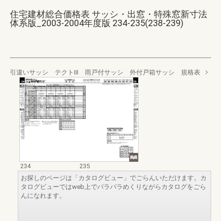
住宅建材総合価格表 サッシ・出窓・特殊窓新寸法
体系版_2003-2004年度版 234-235(238-239)
引違いサッシ テクトⅢ 雨戸付サッシ 外付戸箱サッシ 規格表
234
235
お探しのページは「カタログビュー」でごらんいただけます。カ
タログビューではweb上でパラパラめくりながらカタログをごら
んになれます。