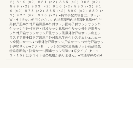
２）８１９（×２）８８１（×２）８６５（×２）９０５（×２）
８８９（×２）９３３（×２）９１６（×２）８３０（×２）８１
９（×２）８７５（×２）８６５（×２）８９９（×２）８８９（×
２）９２７（×２）９１６（×２）●特寸手配の場合は、サッシ
W・H寸法をご使用ください。内法基準W内法基準H鳳凰外付半
外付戸皿半外付戸箱鳳凰半外付サッシ面格子付サッシサッシ外
付サッシ半外付雨戸・鏡板サッシ鳳凰外付サッシ外付戸皿サッ
シ外付戸箱サッシサッシ戸皿サッシ鳳凰外付戸箱サッシ出窓テ
ラスドア勝手口ドア鳳凰半外付鳳凰半外付システムシェルムー
ン全開口サッシ●Bx半外付戸皿サッシ戸箱サッシBx外付戸箱サッ
シ戸箱サッシ●テクトⅢ サッシ5型窓関連高級サッシ商品換気
特殊窓断熱・防音サッシ関連サッシ引違い■窓タイプ（H：１
３・１５）はホワイト色の規格がありません。●寸法呼称の234