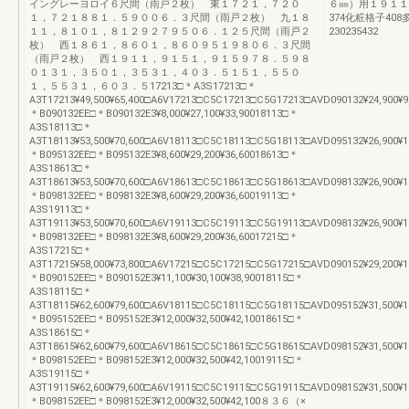
イングレーヨロイ６尺間（雨戸２枚） 東１７２１，７２０
６㎜）用１９１１
１，７２１８８１．５９００６．３尺間（雨戸２枚） 九１８
374化粧格子40
１１，８１０１，８１２９２７９５０６．１２５尺間（雨戸２
230235432
枚） 西１８６１，８６０１，８６０９５１９８０６．３尺間
（雨戸２枚） 西１９１１，９１５１，９１５９７８．５９８
０１３１，３５０１，３５３１，４０３．５１５１，５５０
１，５５３１，６０３．５17213□＊A3S17213□＊
A3T17213¥49,500¥65,400□A6V17213□C5C17213□C5G17213□AVD090132¥24,900¥9,
＊B090132EE□＊B090132E3¥8,000¥27,100¥33,90018113□＊
A3S18113□＊
A3T18113¥53,500¥70,600□A6V18113□C5C18113□C5G18113□AVD095132¥26,900¥10
＊B095132EE□＊B095132E3¥8,600¥29,200¥36,60018613□＊
A3S18613□＊
A3T18613¥53,500¥70,600□A6V18613□C5C18613□C5G18613□AVD098132¥26,900¥10
＊B098132EE□＊B098132E3¥8,600¥29,200¥36,60019113□＊
A3S19113□＊
A3T19113¥53,500¥70,600□A6V19113□C5C19113□C5G19113□AVD098132¥26,900¥10
＊B098132EE□＊B098132E3¥8,600¥29,200¥36,60017215□＊
A3S17215□＊
A3T17215¥58,000¥73,800□A6V17215□C5C17215□C5G17215□AVD090152¥29,200¥10
＊B090152EE□＊B090152E3¥11,100¥30,100¥38,90018115□＊
A3S18115□＊
A3T18115¥62,600¥79,600□A6V18115□C5C18115□C5G18115□AVD095152¥31,500¥11
＊B095152EE□＊B095152E3¥12,000¥32,500¥42,10018615□＊
A3S18615□＊
A3T18615¥62,600¥79,600□A6V18615□C5C18615□C5G18615□AVD098152¥31,500¥11
＊B098152EE□＊B098152E3¥12,000¥32,500¥42,10019115□＊
A3S19115□＊
A3T19115¥62,600¥79,600□A6V19115□C5C19115□C5G19115□AVD098152¥31,500¥11
＊B098152EE□＊B098152E3¥12,000¥32,500¥42,100８３６（×