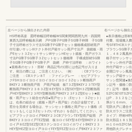
左ページから抽出された内容
右ページから抽出
HS呼称高姿 図呼称幅旧呼称幅WS関東間関西間九州・四国間
●表示価格は部材
東西九旧呼称幅表示網 戸PG障子PG障子SG障子枠障 子SG障
付費、現場搬入費
子寸法呼称ガラス寸法SG障子PG障子セット価格構成部材雨戸
号SF8THCB
付引違いサッシⅢテクト外付戸箱サッシ雨戸寸法戸 袋鏡板・雨
ブラウンSG障子
戸Eセット３ZセットサッシWサッシHEセット鏡板・雨戸ガラス
１，４８２鳳凰外
寸法PG障子SG障子３Zセットセット価格障 子構成部材SG障
格子付サッシサッ
子SG障子PG障子PG障子戸 袋網 戸枠寸法呼称 ：ホワイト
シサッシ外付戸皿
●規格表のセット・部材・商品記号の□部には色記号が入りま
外付戸箱サッシ出
す。発注の際には、ご注意ください。〈例〉 ：CBブラウン
全開口サッシ鳳凰
ご注意 ：CBステン８T ：ファイングレー ：セピアブラッ
サッシ戸箱サッシ
クFSHヨロイヨロイヨロイヨロイヨロイ３Zセット断熱雨戸
サッシ窓関連●換
BKEY２３断熱雨戸雨 戸雨戸錠鏡 板T３Z型BKEY２３TEY型
シ記号・価格◇防
断熱雨戸BKEY２３８３Z型８EY型S３Z型SEY型H３Z型断熱雨
ク）記号・価格（
戸HEY型BKEY２３FEY型断熱雨戸BKEY２３F３Z型Eセット■鏡
SZFC5E10TS
板・雨戸セット組合せ内容●雨戸セット（Eセット・３Zセット）
はP．３１２をご
は、右表の組合せ（鏡板＋雨戸＋雨戸錠）の合計金額です。１
厚が１６mm、（
窓分を見積する場合は、サッシセット価格と雨戸セット価格（E
宅防火戸に適合す
セットもしくは３Zセットのいずれか）を合計してください。セ
防火ガラスご注意１５
ピアブラックヨロイ戸BKEY２３CBブラウンTEY型雨戸錠雨 戸
タイプ〉呼称H呼
BKEY２３ヨロイ戸TEZ型鏡 板ヨロイSEY型８EY型BKEY２３ヨ
防火部品１８１別途
ロイ戸８EZ型SEZ型CBステンヨロイヨロイホワイトBKEY２３
m１０mSZFC5
HEY型HEZ型ヨロイ戸ヨロイFEY型FEZ型ヨロイ戸BKEY２３ファ
用他防火グレチャン防