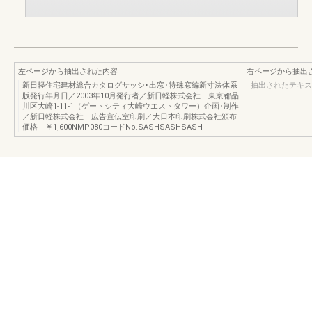
左ページから抽出された内容
右ページから抽出
新日軽住宅建材総合カタログサッシ･出窓･特殊窓編新寸法体系
抽出されたテキス
版発行年月日／2003年10月発行者／新日軽株式会社 東京都品
川区大崎1-11-1（ゲートシティ大崎ウエストタワー）企画･制作
／新日軽株式会社 広告宣伝室印刷／大日本印刷株式会社頒布
価格 ￥1,600NMP080コードNo.SASHSASHSASH