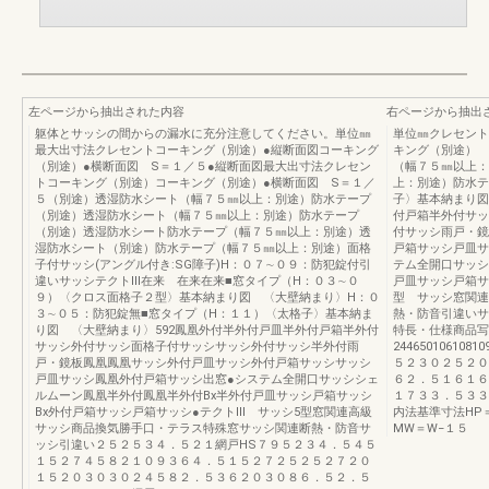
左ページから抽出された内容
右ページから抽出
躯体とサッシの間からの漏水に充分注意してください。単位㎜
単位㎜クレセント
最大出寸法クレセントコーキング（別途）●縦断面図コーキング
キング（別途） 
（別途）●横断面図 S＝１／５●縦断面図最大出寸法クレセン
（幅７５㎜以上：
トコーキング（別途）コーキング（別途）●横断面図 S＝１／
上：別途）防水テ
５（別途）透湿防水シート（幅７５㎜以上：別途）防水テープ
子〉基本納まり図
（別途）透湿防水シート（幅７５㎜以上：別途）防水テープ
付戸箱半外付サッ
（別途）透湿防水シート防水テープ（幅７５㎜以上：別途）透
付サッシ雨戸・鏡
湿防水シート（別途）防水テープ（幅７５㎜以上：別途）面格
戸箱サッシ戸皿サ
子付サッシ(アングル付き:SG障子)H：０７∼０９：防犯錠付引
テム全開口サッシ
違いサッシテクトⅢ在来 在来在来■窓タイプ（H：０３∼０
戸皿サッシ戸箱サ
９）〈クロス面格子２型〉基本納まり図 〈大壁納まり〉H：０
型 サッシ窓関連
３∼０５：防犯錠無■窓タイプ（H：１１）〈太格子〉基本納ま
熱・防音引違いサ
り図 〈大壁納まり〉592鳳凰外付半外付戸皿半外付戸箱半外付
特長・仕様商品写
サッシ外付サッシ面格子付サッシサッシ外付サッシ半外付雨
24465010610
戸・鏡板鳳凰鳳凰サッシ外付戸皿サッシ外付戸箱サッシサッシ
５２３０２５２０
戸皿サッシ鳳凰外付戸箱サッシ出窓●システム全開口サッシシェ
６２．５１６１６
ルムーン鳳凰半外付鳳凰半外付Bx半外付戸皿サッシ戸箱サッシ
１７３３．５３３
Bx外付戸箱サッシ戸箱サッシ●テクトⅢ サッシ5型窓関連高級
内法基準寸法HP
サッシ商品換気勝手口・テラス特殊窓サッシ関連断熱・防音サ
MW＝W−１５
ッシ引違い２５２５３４．５２１網戸HS７９５２３４．５４５
１５２７４５８２１０９３６４．５１５２７２５２５２７２０
１５２０３０３０２４５８２．５３６２０３０８６．５２．５