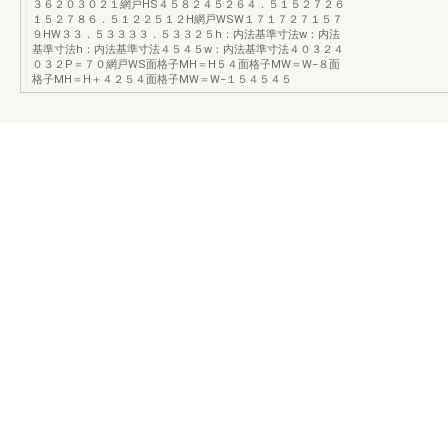
３６２０３０２１網戸HS４５８２４５２６４．５１５２７２６
１５２７８６．５１２２５１２H網戸WSW１７１７２７１５７
９HW３３．５３３３３．５３３２５h：内法基準寸法w：内法
基準寸法h：内法基準寸法４５４５w：内法基準寸法４０３２４
０３２P＝７０網戸WS面格子MH＝H５４面格子MW＝W−８面
格子MH＝H＋４２５４面格子MW＝W−１５４５４５