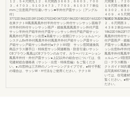
１２．５４尺間九１２．６尺間西３６６３，６６０３，７００
尺間東１，７２０
３，４７０３，５１０３４７３，７７０３，８１０３７７単位
１９尺間４枚東６
mmご注意雨戸付引違いサッシ■半外付戸皿サッシ［アングル
６３０２，６３０
付］
４０９．４５尺間
37722D36622D281224D270224D34722D18622D18022D16522D17522D17622D25622
６６２７６４２，
在来テクトⅢ鳳凰鳳凰外付半外付サッシ外付サッシサッシ面格子
２．６尺間西３，
付半外付外付サッシサッシ雨戸・鏡板鳳凰鳳凰サッシ外付戸皿
４３８２単位mm
サッシ半外付戸箱半外付戸皿サッシサッシ外付戸箱戸箱サッシ
18622D18622F17
鳳凰外付戸皿サッシ出窓●高級サッシ全開口サッシシェルムーン
鳳凰外付外付サッ
システムBx半外付鳳凰半外付鳳凰半外付戸箱サッシ戸皿サッシ
付戸皿雨戸・鏡板
戸箱サッシ戸箱サッシBx外付●テクトⅢ5型 サッシ窓関連換気
戸皿サッシ鳳凰外
商品テラス勝手口・特殊窓サッシ関連断熱・防音引違いサッシ
ッシ出窓Bx半外
CBブラウン鳳凰はCBブラウンのみです。カラーバリエーション
鳳凰半外付鳳凰半
鳳凰半外付・外付戸皿サッシ●上記以外の組合せについては、住
ェルムーン5型窓
宅建材総合価格表（サッシ・出窓・特殊窓編）をご覧くださ
口・テラス断熱・
い。●JS窓枠は三方枠のノンケーシングタイプです。●特寸手配
クトガイド50共通
の場合は、サッシW・H寸法をご使用ください。テクトⅢ
品写真80572
いては、住宅建材
覧ください。●特
ださい。