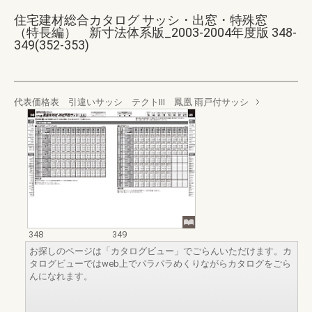
住宅建材総合カタログ サッシ・出窓・特殊窓
（特長編） 新寸法体系版_2003-2004年度版 348-
349(352-353)
代表価格表 引違いサッシ テクトⅢ 鳳凰 雨戸付サッシ
348
349
お探しのページは「カタログビュー」でごらんいただけます。カ
タログビューではweb上でパラパラめくりながらカタログをごら
んになれます。