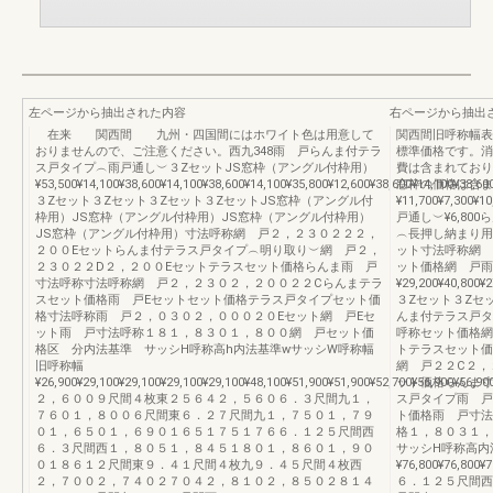
左ページから抽出された内容
右ページから抽出
在来 関西間 九州・四国間にはホワイト色は用意して
関西間旧呼称幅表
おりませんので、ご注意ください。西九348雨 戸らんま付テラ
標準価格です。消
ス戸タイプ︵雨戸通し︶３ZセットJS窓枠（アングル付枠用）
費は含まれており
¥53,500¥14,100¥38,600¥14,100¥38,600¥14,100¥35,800¥12,600¥38,600¥14,100¥38,60
窓枠の価格は含ま
３Zセット３Zセット３Zセット３ZセットJS窓枠（アングル付
¥11,700¥7,300
枠用）JS窓枠（アングル付枠用）JS窓枠（アングル付枠用）
戸通し︶¥6,80
JS窓枠（アングル付枠用）寸法呼称網 戸２，２３０２２２，
︵長押し納まり用
２００Eセットらんま付テラス戸タイプ︵明り取り︶網 戸２，
ット寸法呼称網 
２３０２２D２，２００Eセットテラスセット価格らんま雨 戸
ット価格網 戸雨
寸法呼称寸法呼称網 戸２，２３０２，２００２２Cらんまテラ
¥29,200¥40,800¥2
スセット価格雨 戸Eセットセット価格テラス戸タイプセット価
３Zセット３Zセ
格寸法呼称雨 戸２，０３０２，０００２０Eセット網 戸Eセ
んま付テラス戸タ
ット雨 戸寸法呼称１８１，８３０１，８００網 戸セット価
呼称セット価格網
格区 分内法基準 サッシH呼称高h内法基準wサッシW呼称幅
トテラスセット価
旧呼称幅
網 戸２２C２，
¥26,900¥29,100¥29,100¥29,100¥29,100¥48,100¥51,900¥51,900¥52,700¥56,900¥56,90
ット価格らんま寸
２，６００９尺間４枚東２５６４２，５６０６．３尺間九１，
ス戸タイプ雨 戸
７６０１，８００６尺間東６．２７尺間九１，７５０１，７９
ト価格雨 戸寸法
０１，６５０１，６９０１６５１７５１７６６．１２５尺間西
格１，８０３１，
６．３尺間西１，８０５１，８４５１８０１，８６０１，９０
サッシH呼称高内
０１８６１２尺間東９．４１尺間４枚九９．４５尺間４枚西
¥76,800¥76,800¥7
２，７００２，７４０２７０４２，８１０２，８５０２８１４
６．１２５尺間西