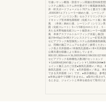
引違いサッシ断熱・防音サッシ関連出窓特殊窓窓
システム換気システム外付妻ガラリ棟風躯体換気
井・軒天ボードフォーメルト70アルミ妻ガラリ
JE0053R1エプトシーラー納めた後、シーリン
シーリング（シリコン系）セルフドリリングネジ
ドキャップ笠木棟包屋根材（化粧スレート板）棟
風 （本体）納めた後、シーリング（シリコン系
図（化粧スレート）S＝1/5単位mm１０２．５
木たる木野地板化粧スレート板防水シーラー結露
風 本体アスファルトルーフィング水返し板(別
途)18×45φ2.5×38ステンレススクリュー釘笠木
セピアブラック角型換気システム自然棟換気棟風
は、同梱の施工マニュアルを必ずご参照ください
ック長さ天井面積㎡/本換気孔面積㎡/本※天井面
公庫共通仕様書により算出しています。
800.051,800mm￥36,000SRMKG18N330.0219
セピアブラック名称梱包入数2枚1セットエンド
￥3,600RAB2AN1個ジョイント￥1,500RA3AN
ョイント施工上のご注意●換気孔面積㎡／本は、
換気孔面積（㎡）です。●天井面積㎡／本は、本
できる天井面積（㎡）です。●表示価格は、参考
●本体は途中で切断できません。●取付け長さが1,
るときは、ジョイントと本体を組合せて取付けます