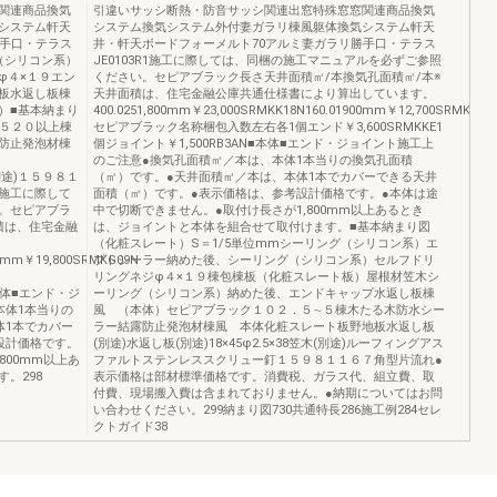
関連商品換気
引違いサッシ断熱・防音サッシ関連出窓特殊窓窓関連商品換気
システム軒天
システム換気システム外付妻ガラリ棟風躯体換気システム軒天
勝手口・テラス
井・軒天ボードフォーメルト70アルミ妻ガラリ勝手口・テラス
グ（シリコン系）
JE0103R1施工に際しては、同梱の施工マニュアルを必ずご参照
φ４×１９エン
ください。セピアブラック長さ天井面積㎡/本換気孔面積㎡/本※
板水返し板棟
天井面積は、住宅金融公庫共通仕様書により算出しています。
）■基本納まり
400.0251,800mm￥23,000SRMKK18N160.01900mm￥12,700SRMKK09
∼５２０以上棟
セピアブラック名称梱包入数左右各1個エンド￥3,600SRMKKE1
防止発泡材棟
個ジョイント￥1,500RB3AN■本体■エンド・ジョイント施工上
のご注意●換気孔面積㎡／本は、本体1本当りの換気孔面積
(別途)１５９８１
（㎡）です。●天井面積㎡／本は、本体1本でカバーできる天井
施工に際して
面積（㎡）です。●表示価格は、参考設計価格です。●本体は途
。セピアブラ
中で切断できません。●取付け長さが1,800mm以上あるとき
積は、住宅金融
は、ジョイントと本体を組合せて取付けます。■基本納まり図
（化粧スレート）S＝1/5単位mmシーリング（シリコン系）エ
00mm￥19,800SRMKG09N
プトシーラー納めた後、シーリング（シリコン系）セルフドリ
リングネジφ４×１９棟包棟板（化粧スレート板）屋根材笠木シ
■本体■エンド・ジ
ーリング（シリコン系）納めた後、エンドキャップ水返し板棟
本体1本当りの
風 （本体）セピアブラック１０２．５∼５棟木たる木防水シー
体1本でカバー
ラー結露防止発泡材棟風 本体化粧スレート板野地板水返し板
設計価格です。
(別途)水返し板(別途)18×45φ2.5×38笠木(別途)ルーフィングアス
800mm以上あ
ファルトステンレススクリュー釘１５９８１１６７角型片流れ●
。298
表示価格は部材標準価格です。消費税、ガラス代、組立費、取
付費、現場搬入費は含まれておりません。●納期についてはお問
い合わせください。299納まり図730共通特長286施工例284セレ
クトガイド38