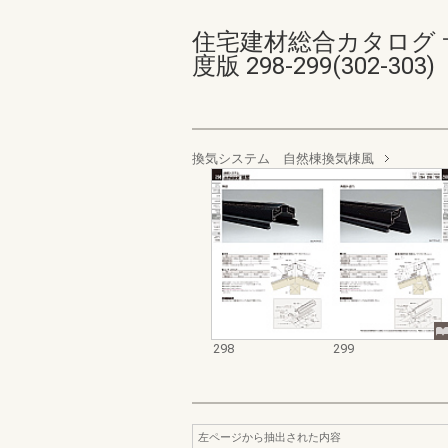
住宅建材総合カタログ サ
度版 298-299(302-303)
換気システム 自然棟換気棟風
298
299
左ページから抽出された内容