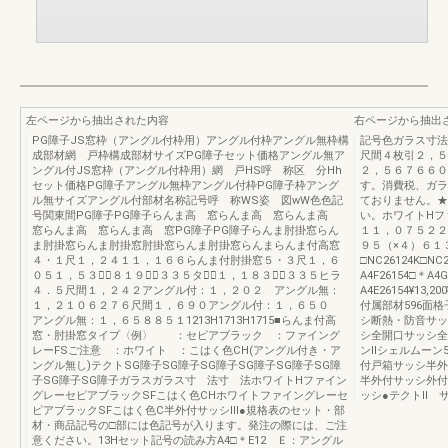
左ページから抽出された内容
右ページから抽出
PG障子JS窓枠（アングル付枠用）アングル付枠アングル無枠構
記号色ガラス寸法
成部材網 戸枠構成部材サイズPG障子セット価格アングル無ア
尺間４枚引２，５
ングル付JS窓枠（アングル付枠用）網 戸HS呼 称区 分Hh
２，５６７６６０
セット価格PG障子アングル無枠アングル付枠PG障子枠アング
す。消費税、ガラ
ル無サイズアングル付部材名称記号呼 称WS姿 図wW色色記
ておりません。★
号関東間PG障子PG障子らんま高 窓らんま高 窓らんま高
い。ホワイトHフ
窓らんま高 窓らんま高 窓PG障子PG障子らんま肘掛窓らん
１１，０７５２２
ま肘掛窓らんま肘掛窓肘掛窓らんま肘掛窓らんまらんま付高窓
９５（×４）６１
４・１尺１，２４１１，１６６らんま付肘掛窓５・３尺１，６
□NC26124K□NC
０５１，５３０⃝８１９・⃝３３５タラ⃝１，１８３・⃝３３５ヒラ
A4F26154□＊A4
４．５尺間１，２４２アングル付：１，２０２ アングル無：
A4E26154¥13,20
１，２１０６２７６尺間１，６９０アングル付：１，６５０
付属部材596面格
アングル無：１，６５８８５１1213H1713H1715■らんま付高
シ断熱・防音サッ
窓・肘掛窓タイプ〈例〉 ：セピアブラック ：ファイング
シ全開口サッシ全
レーFSご注意 ：ホワイト ：こはく色CH(アングル付き・ア
ンⅡシェルムーン
ングル無し)テクトSG障子SG障子SG障子SG障子SG障子SG障
付戸箱サッシ半外
子SG障子SG障子ガラスガラス寸 法寸 法ホワイトHファイン
半外付サッシ外付
グレーセピアブラックSFこはく色CHホワイトファイングレーセ
ッシ●テクトⅡ 
ピアブラックSFこはく色C半外付サッシⅢ●規格表のセット・部
材・商品記号の□部には色記号が入ります。発注の際には、ご注
意ください。13Hセット記号の読み方A4□＊E12 Ｅ：アングル