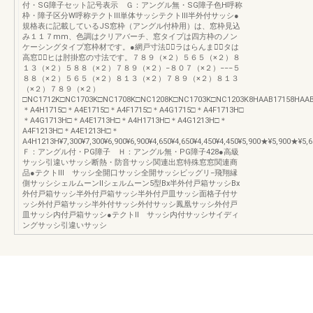
付・SG障子セット記号表示 Ｇ：アングル無・SG障子色H呼称
枠・障子区分W呼称テクトⅢ単体サッシテクトⅢ半外付サッシ●
規格表に記載しているJS窓枠（アングル付枠用）は、窓枠見込
み１１７mm、色調はクリアバーチ、窓タイプは四方枠のノン
ケーシングタイプ窓枠材です。●網戸寸法の⃝ラはらんま、⃝タは
高窓、⃝ヒは肘掛窓の寸法です。７８９（×２）５６５（×２）８
１３（×２）５８８（×２）７８９（×２）−８０７（×２）−−−５
８８（×２）５６５（×２）８１３（×２）７８９（×２）８１３
（×２）７８９（×２）
□NC1712K□NC1703K□NC1708K□NC1208K□NC1703K□NC1203K8HAAB17158HAA
＊A4H1715□＊A4E1715□＊A4F1715□＊A4G1715□＊A4F1713H□
＊A4G1713H□＊A4E1713H□＊A4H1713H□＊A4G1213H□＊
A4F1213H□＊A4E1213H□＊
A4H1213H¥7,300¥7,300¥6,900¥6,900¥4,650¥4,650¥4,450¥4,450¥5,900★¥5,900★¥
Ｆ：アングル付・PG障子 Ｈ：アングル無・PG障子428●高級
サッシ引違いサッシ断熱・防音サッシ関連出窓特殊窓窓関連商
品●テクトⅢ サッシ全開口サッシ全開サッシビッグリ−飛翔縁
側サッシシェルムーンⅡシェルムーン5型Bx半外付戸箱サッシBx
外付戸箱サッシ半外付戸箱サッシ半外付戸皿サッシ面格子付サ
ッシ外付戸箱サッシ半外付サッシ外付サッシ鳳凰サッシ外付戸
皿サッシ内付戸箱サッシ●テクトⅡ サッシ内付サッシサイディ
ングサッシ引違いサッシ