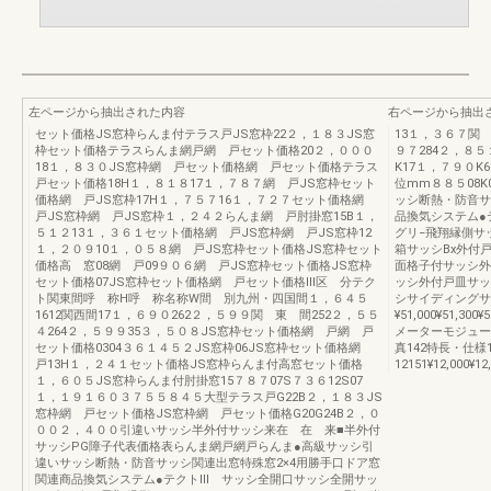
左ページから抽出された内容
右ページから抽出
セット価格JS窓枠らんま付テラス戸JS窓枠22２，１８３JS窓
13１，３６７関 
枠セット価格テラスらんま網戸網 戸セット価格20２，０００
９７284２，８５
18１，８３０JS窓枠網 戸セット価格網 戸セット価格テラス
K17１，７９０K
戸セット価格18H１，８１８17１，７８７網 戸JS窓枠セット
位mm８８５08K
価格網 戸JS窓枠17H１，７５７16１，７２７セット価格網
ッシ断熱・防音サ
戸JS窓枠網 戸JS窓枠１，２４２らんま網 戸肘掛窓15B１，
品換気システム●
５１２13１，３６１セット価格網 戸JS窓枠網 戸JS窓枠12
グリ−飛翔縁側サ
１，２０９10１，０５８網 戸JS窓枠セット価格JS窓枠セット
箱サッシBx外付
価格高 窓08網 戸09９０６網 戸JS窓枠セット価格JS窓枠
面格子付サッシ外
セット価格07JS窓枠セット価格網 戸セット価格Ⅲ区 分テク
ッシ外付戸皿サッ
ト関東間呼 称H呼 称名称W間 別九州・四国間１，６４５
シサイディングサ
1612関西間17１，６９０262２，５９９関 東 間252２，５５
¥51,000¥51,300¥5
４264２，５９９35３，５０８JS窓枠セット価格網 戸網 戸
メーターモジュール
セット価格0304３６１４５２JS窓枠06JS窓枠セット価格網
真142特長・仕様
戸13H１，２４１セット価格JS窓枠らんま付高窓セット価格
12151¥12,000¥12
１，６０５JS窓枠らんま付肘掛窓15７８７07S７３６12S07
１，１９１６０３７５５８４５大型テラス戸G22B２，１８３JS
窓枠網 戸セット価格JS窓枠網 戸セット価格G20G24B２，０
００２，４００引違いサッシ半外付サッシ来在 在 来■半外付
サッシPG障子代表価格表らんま網戸網戸らんま●高級サッシ引
違いサッシ断熱・防音サッシ関連出窓特殊窓2×4用勝手口ドア窓
関連商品換気システム●テクトⅢ サッシ全開口サッシ全開サッ