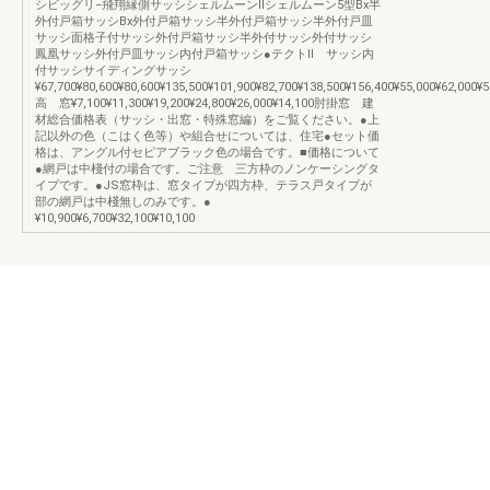
シビッグリ−飛翔縁側サッシシェルムーンⅡシェルムーン5型Bx半
外付戸箱サッシBx外付戸箱サッシ半外付戸箱サッシ半外付戸皿
サッシ面格子付サッシ外付戸箱サッシ半外付サッシ外付サッシ
鳳凰サッシ外付戸皿サッシ内付戸箱サッシ●テクトⅡ サッシ内
付サッシサイディングサッシ
¥67,700¥80,600¥80,600¥135,500¥101,900¥82,700¥138,500¥156,400¥55,000¥62,000¥5
高 窓¥7,100¥11,300¥19,200¥24,800¥26,000¥14,100肘掛窓 建
材総合価格表（サッシ・出窓・特殊窓編）をご覧ください。●上
記以外の色（こはく色等）や組合せについては、住宅●セット価
格は、アングル付セピアブラック色の場合です。■価格について
●網戸は中棧付の場合です。ご注意 三方枠のノンケーシングタ
イプです。●JS窓枠は、窓タイプが四方枠、テラス戸タイプが
部の網戸は中棧無しのみです。●
¥10,900¥6,700¥32,100¥10,100