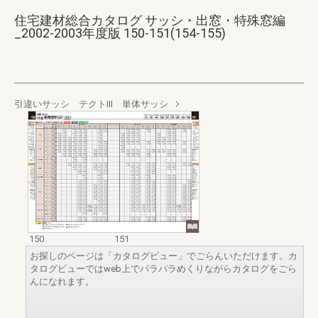
住宅建材総合カタログ サッシ・出窓・特殊窓編
_2002-2003年度版 150-151(154-155)
引違いサッシ テクトⅢ 単体サッシ
150
151
お探しのページは「カタログビュー」でごらんいただけます。カ
タログビューではweb上でパラパラめくりながらカタログをごら
んになれます。