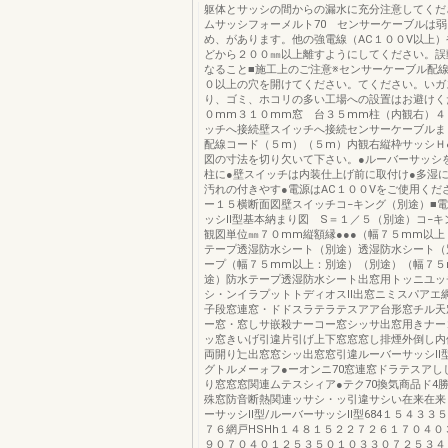
躯体とサッシの間からの漏水に充分注意してくだ
ムサッシフォーメルト70 センサーケーブルは
め、があります。他の強電線（AC１００V以上
どから２００㎜以上離すようにしてください。誤
なること■施工上のご注意※センサーケーブル配
０以上の穴を開けてください。てください。いガ
り、ゴミ、ホコリの多い工場への設置はお避けく
０mm３１０mm窓 台３５mm柱（内観右）４
ッチへ接続壁スイッチへ接続センサーケーブルま
配線コード（５m）（５m）内観右縦枠サッシＨ
図の寸法を切り欠いて下さい。●ルーバーサッシ
柱に●壁スイッチは内装仕上げ前に取付け●多湿
汚れの付きやす●電源はAC１００Vをご使用くだ
ー１５横断面図壁スイッチコ−キング（別途）■
ッシⅡ型基本納まり図 S＝１／５（別途）コ−キ
観図単位㎜７０mm縦額縁●●●（幅７５mm以上
テープ透湿防水シート（別途）透湿防水シート（
ープ（幅７５mm以上：別途）（別途）（幅７５
途）防水テープ透湿防水シート出窓用トッニユッ
シ・ンイラプットトディオスⅡ出窓ニミスパアエ
子段窓連窓・ドドスラテラテスアア台形窓チル天
ー窓・窓しサ嵌殺ナーコー窓シッサ出窓用きナー
ッ窓きいげ引違片引げ上下窓窓窓し排煙外倒し内
両開り辷出窓窓シッ出窓窓引違ルーバーサッシⅡ
グトルメーォフ●ーオンニ70窓連窓ドラテスアし
り窓窓窓関連ムテスシィア●テク70換気商品ド4勝
殊窓防音断熱関連ッサシ・ッ引違サシい在来在来
ーサッシⅡ型/ルーバーサッシⅡ型684１５４３３
７６網戸HSHh１４８１５２２７２６１７０４０
９０７０４０１２５３５０１０３３０７２５３４