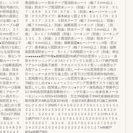
さい。システ
透湿防水シート防水テープ透湿防水シート（幅７５mm以上：
弱電信号線のた
別途）防水テープ透湿防水シート（別途）２２B：９００．５１
）や照明器具な
７：６６６．５１７H：６７８．５（別途）■ルーバーサッシⅡ
動作の原因と
型〈テラス戸タイプ〉基本納まり図２２B：２３１１７H：２３
線のお願いφ２
５．５１７：２２９．５防水テープ（幅７５mm以上：別途）
ステーブル廻
（幅７５mm以上：別途）縦断面図コーキング（別途）（別
ださい。２７
途）透湿防水シート（別途）防水テープ（幅７５mm以上：別
０mm壁スイ
途） S＝１／５内観図（別途）コーキング（別途）コーキング
ぐさφ２０以上
１３１．５（別途）２２透湿防水シート（別途）防水テープ
●室内額縁は下
（幅７５mm以上：別途）横断面図■ルーバーサッシⅡ型〈窓タ
を取付ける前に
イプ〉基本納まり図防水テープ（幅７５mm以上：別途）縦断
になる浴室や油
面図透湿防水シート S＝１／５内観図コーキング（別途）単位
さい。雨センサ
㎜●●●●●●網戸中棧●横断面図Hh網戸HS出窓用トッニユシ・浴
電動ルーバーサ
室キサチッッンディオスⅡトイトプッラミ出窓ニスパア網戸段窓
ング縦断面図内
アアルーロ面格子連窓・テテエドスラスラド窓シッ台形窓セア
：別途）防水
天窓アルミーチー・窓嵌殺コ窓しーナーサ出窓用窓窓サコ両片
別途）防水テ
引ーシッナーき片引引違上窓いき窓下げげ窓窓排煙外倒内倒し
mm以上：別
し窓両開サ辷窓き出りしシッ出窓窓引違ルーバーサッシⅡ型窓窓
チ浴室キサッ
70縦辷りし出オ●トルメーォフニーグンア窓連窓テスラド縦辷嵌
網戸ルーロ面格
殺窓しりし出い窓関連ム70テスシ●テクアィ換気商品ア用勝手口
窓ミアセーア
2ド4×特殊窓関連防音断熱サシ・ッサ引違シッい在来在来メータ
コー両片引シ
ーモジュール3252×4324無目・方立390面格子394代表価格表322
倒窓窓きサし
製作限界318商品写真321特長・仕様318共通特長312施工例308
型し縦辷出り窓
セレクトガイド20685７６４０６２２２７０６１１１１５１５１
しい嵌殺縦辷出
０２１３３３０２５９０２７４３４０７５３５１５１８３２０
手口×2ア用特
７２７．５２５１６．５７０１５３１５４３２７３０Hh４０２
 電動ルーバ
５網戸HS７０６１１１１５７６１０３１５２０９０３５７５４
５２５１９．５
０７３２０２７．５３１６．５２５７０１５３１２７２５２０
３１０４８２９
２４２５２４２０２４２０２５２５２４２０１２７wW網戸
４８３２４２
WSwW網戸WS