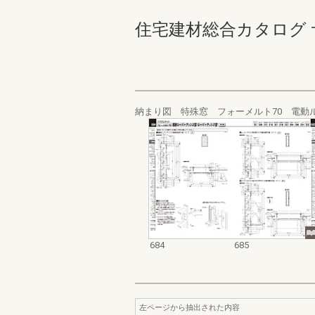
住宅建材総合カタログ サッシ
納まり図 特殊窓 フォーメルト70 電動
684
685
左ページから抽出された内容