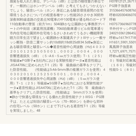
感覚を取入れた単位。デシベル（dB）とは音の物理量の単位で
H07812121,2671
す。一般的にはホン=デシベル（dB）と考えてもさしつかえない
PG障子強度表
でしょう。騒音レベル（ホン）身近にある騒音環境昼間の住宅
315366457608760
環境うるささについての程度各種サッシ性能20ささやき30郊外
呼称02030406070
深夜80幹線道路の交差点90電車の中100電車が通る時のガード下
呼称
110自動車の警笛（前方1m）5040静かな公園静かな事務所デパ
H07S73669607787
ートの中街頭（家庭用洗濯機）7060自動車通りビル街電車通り
半外付サッシPG
市内住宅地公園郊外住宅地うるさいきわめてうるさい機能障害
240210361286452
聴力日常生活で望ましい範囲静か木製建具テクトⅢサッシ一般サ
呼称ω1617H171
ッシ断熱・防音二重サッシ約10dB約18dB25dB34.5dB●身近に
H16S1,5901,5501
ある騒音環境と騒音レベル◆遮音性能中心周波数（Hz)４０３０
鳳凰障子強度表
２０１０１２５２５０５００１，０００２，０００４，０００
1,7271,6971,7571
音響透過損失（dB）（５−A６−５㎜ガラス使用）T−１（２５）
呼称ω耐風圧性能
等級線●PG障子●当社内における実験性能データ●遮音性能は
０）等級対応耐風
JISA4706に定められたT-1（25）等 級曲線の基準をクリアし
（１６０）等級対
た防音性能。 （性能値は5-A6-5mm厚の複層ガラスを使用）４
性能S-１（８０）
０３０２０１０１２５２５０５００１，０００２，０００４，
０００音響透過損失中心周波数（Hz)（dB）（５㎜ガラス使
用）T−１（２５）等級線●SG障子●当社内における実験性能デ
ータ●遮音性能はJISA4706に定められたT-1（25）等 級曲線の
基準をクリアした防音性能。（性能値は 5mmガラスを使用）
■静かで快適な環境をつくる優れた防音性能テクトⅢSG・PG障
子は、たとえば街頭の騒音レベル（70∼80ホン）を静かな郊外
の住宅レベル（50ホン）にまで下げられる遮音性T-1（25）等級
を実現しました。48