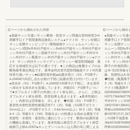
左ページから抽出された内容
右ページから抽出
●高級サッシ引違いサッシ断熱・防音サッシ関連出窓特殊窓2×4
●高級サッシ引違
用勝手口ドア窓関連商品換気システム●テクトⅢ サッシ全開口
用勝手口ドア窓関
サッシ全開サッシビッグリ−飛翔縁側サッシシェルムーンⅡシェ
サッシ全開サッシ
ルムーン5型Bx半外付戸箱サッシBx外付戸箱サッシ半外付戸箱サ
ルムーン5型Bx
ッシ半外付戸皿サッシ面格子付サッシ外付戸箱サッシ半外付サ
ッシ半外付戸皿サ
ッシ外付サッシ鳳凰サッシ外付戸皿サッシ内付戸箱サッシ●テク
ッシ外付サッシ鳳
トⅡ サッシ内付サッシサイディングサッシ一般型割増融資 適
トⅡ サッシ内付
応する地域区分は以下の通りです。■この商品は複層タイプのみ
障子の外側四周に
断熱基準適合商品です。基準金利次世代型割増融資テクトⅢ共通
はＷ-3(25)等級
特長引違いサッシ■結露対策外観●結露水受け（SG・PG障子）
級、気密性はA-3
AJ0404D1内召し合わせ框の下部に結露水受けが付いています。
◆性能（鳳凰障子
●排水弁（SG・PG障子）AJ0405D1外障子の下框に、水を室外
3（8）等級S-3
へ排出する排水弁を装備しています。内観SG・PG障子につい
テクトⅡ鳳凰障子
て■ダブルタイト障子の外側にタイト材を回し、さらに、上框は
0203040607080
ダブルタイト材を採用。防音効果も高まります。●基本性能の
H07S73669607787
（ ）内表示は旧等級を 示します。◆性能（SG・PG障子）
半外付サッシSG
遮音性水密性気密性耐風圧性T-1（25）等級（SG障子ガラス：
240210361286452
5mm以上）（PG障子ガラス；5-A6-5mm以上）W-3（25）等級
呼称ω0304060708
A-4（2）等級S-3（160）等級住まいの快適さを高める構造です
称H07812121,267
気密性・水密性・遮音性に優れたサッシです。断熱や結露対策
シSG障子強度表
の機能も装備しています。基本性能上框②①ダブルタイト材②
366457608760806
縦框①上框AJ0307●ホンとデシベルホンは人間の耳に聞こえる
呼称Q0303040607