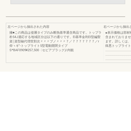
左ページから抽出された内容
右ページから抽出
擁■この商品は侵層タイプのみ断熱基準通含商品です。トップラ
●表示価格は部材
朴54J適応する地域区分ほ以下の通りです。EI基準金利EI型編聖
含まれておりませ
資￨資型融代増世割次〃〃〃ブノ〃〃〃７／７７７７７７７／r
ます。詳しくは、
仰ヽギ'‐トップライト5型電動開閉タイプ
殊悪トップライト5
S*BAF0909¥257,500〈セピアプラック)/内観
…………………………
…………………………
………………………………