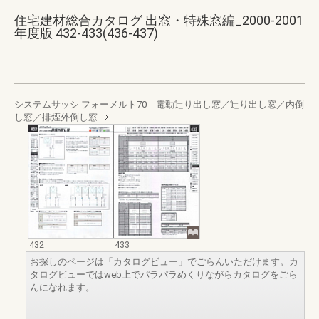
住宅建材総合カタログ 出窓・特殊窓編_2000-2001
年度版 432-433(436-437)
システムサッシ フォーメルト70 電動辷り出し窓／辷り出し窓／内倒
し窓／排煙外倒し窓
432
433
お探しのページは「カタログビュー」でごらんいただけます。カ
タログビューではweb上でパラパラめくりながらカタログをごら
んになれます。