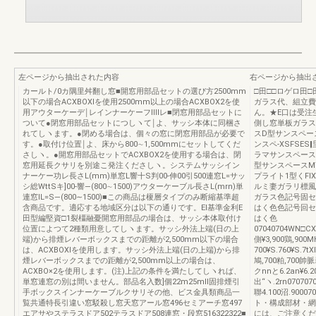
左ページから抽出された内容
右ページから抽出
カールト/0カ隅里舛翻し窓■開窓用部品セットの選び方2500mm
□田□□ロゲロ田
以下の場合ACXBOXlを使用2500mm以上の場合ACXBOX2を使
ガラス代、組立費
用アウターケーデ￨レインナーケーフⅢlレ■閉窓用部品セットに
ん。★E口は受注
ついて●閉窓用部品セットにつしヽて￨よ、サッシ本体に同梱さ
側し窓単板ガラス
れてしヽます。●閉める場合は、個々の窓に閉窓用部品が必要で
スD型サンスペー
す。●取付け位置￨よ、床から800∼1,500mmにセットしてくだ
ンスペ‐XSFSE
さしヽ。●開窓用部品セットでACXBOX2を使用する場合は、閉
ラマサンスペース
窓用延長クサリを別途こ発注くださしヽ。システムサッシイン
型サンスペースM
ナーケー功レ長さL(mm)単窓L響十S判00-伸00引500連窓L=サッ
プライト1型くF
シ総WttSキ]00-響―(800∼1500)アウターケーブル長さL(mrn)単
ルミ妻ガラリ標風
連窓IL=S―(800∼1500)■この商品は榎層タイプのみ断縮基準超
ガラス色記号固セ
含商品です。適応する地域区分は以下の通りです。EI基準金利E
はく色色記号回セ
田型編堅資□1裂橿融憂開窓用部品の場合は、サッシ本体取付け
はく色
位置によつて2種類用意してしヽます。サッシ外法上端(日の上
07040704WN□CX0
端)から排煙レバーボックスまでの距離が2,500mm以下の場合
側¥3,900鶏,900
は、ACXBOXlを使用します。サッシ外法上端(日の上端)から排
700¥S.760¥S.7tX
煙レバーボックスまでの距離が2,500mm以上の場合は、
鳩,700粕,700帥脈単
ACXBO×2を使用します。(注)上記の条件を満たしてしヽれば、
クnnと6.2an¥6.2
単窓連窓の別は間いません。部品名入数]個22m25mll固排煙引
出“ヽ.2rn0707070
手ボックスインナーケーブルクサリその他、ビス金具類商品一
聯4.100沼.90007
覧共通特長引違い窓駁殺し窓天窓アール窓496セミアーチ窓497
ト・構成部材・網
エアサやステラスドア502テラスドア508連窓・段窓516322322■
には、ご注意くだ