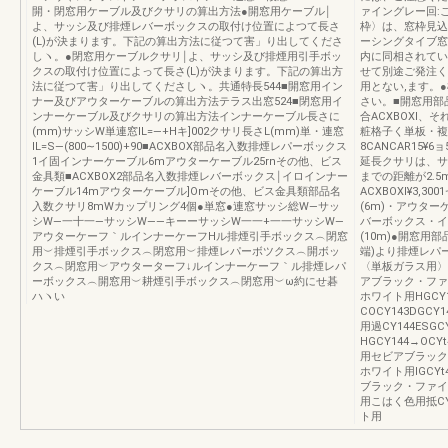
開・閉窓用ケーブル及びクサリの算出方法●開窓用ケーブル￨
ァイングレー回:
よ、サッシ及び排煙レバーボックスの取付け位置によつて長さ
枠〉は、窓枠見込
(L)が決まります。下記の算出方法に従つて害」り出してくださ
ーシングタイブ窓
しヽ。●閉窓用ケーブルクサリ￨よ、サッシ及び排煙用引手ボッ
内に同相されてい
クスの取付け位置によって長さ(L)が決まります。下記の算出方
せて別途ご発注く
法に従つて害」り出してくださしヽ。共通特長544■開窓用イン
用とない,ます。●
ナー及びアウターケーブルの算出方法テラス出窓524■閉窓用イ
さい。■開窓用部
ンナーケーブル及びクサリの算出方法インナーケーブル長さに
合ACXBOXl、
(mm)サッシW単連窓IL=―+Hキ]002クサリ長さL(mm)単・連窓
粧格子く単板・複
IL=S―(800∼1500)+90■ACXBOX部品名入数排煙レパーボックス
8CANCAR15¥
1イ固インナーケーブル6mアウターケーブル25rnその他、ビス
延長クサリは、サ
金具類■ACXBOX2部品名入数排煙レバーボックス￨イロインナー
までの距離が2.
ケーブル14mアウターケーブル]Omその他、ビス金具類部品名
ACXBOXl¥3
入数クサリ8mWカップリング4個●単窓●連窓サッシ総W―サッ
(6m)・アウターケ
シW―一十一―サッシW――キーーサッシW一一+一一サッシW―
バーボックス・イ
アウターケーフ｀ルインナーケーフHル排煙引手ボックス︵閉窓
(10m)●開窓
用︶排煙引手ボックス︵閉窓用︶排煙レパーボツクス︵開ボッ
端)より排煙レパ
クス︵閉窓用︶アウターターフ↓ルインナーケーフ｀ル排煙レパ
〈単板ガラス用〉ガ
ーボックス︵開窓用︶耕煙引手ボックス︵閉窓用︶ω約にせ碁
アブラック・ファイン
ハヽい
ホワイト用HGCY1
COCY143DG
用過CY144ESGC
HGCY144→OCY
用セビアブラック・
ホワイト用lGCY
ブラック・ファイング
用こはく色用抵C
ト用