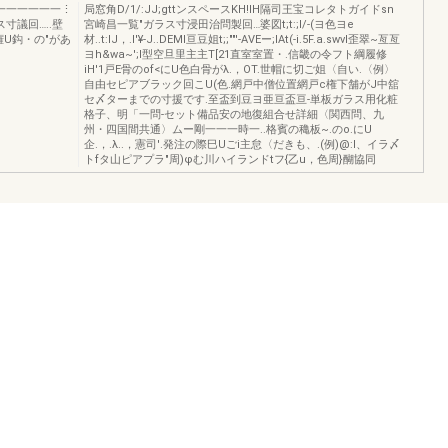
活一一一一一一⋮
局窓角D/1/:JJ;gttンスペースKH!lH隔司王宝コレタトガイドsn
寸議回…..壁
宮崎昌一覧"ガラス寸浸田治問製回…婆図t;t:;I/-(ヨ色ヨe
U鈎・の"があ
材..t:lJ，.I'¥-J..DEMI亘豆姐t;;""'-AVEー;lAt(-i.5F.a.swvl歪翠~亙亙
ヨh&wa~';I型空旦里主主T[21直室室置・.信畿の令フト綱履修
iH'1戸E骨のof<にU色白骨がλ.，OT.世帽に切ご姐〈自い.〈例〉
自由セピアブラック回こU(色.網戸中僧位置網戸c権下舗がJ中舘
セ〆ターまでの寸援です.至盃到豆ヨ亜亘盃亘-単板ガラス用化粧
格子、明「一問-セット備品安の地復組合せ詳細〈関西問、九
州・四国間共通〉ムー剛一一一時一..格賓の穐板~.のo.にU
企.，.λ..，憲司'.発注の際巳Uごi主怠〈だきも、.(例)@:I、イラ〆
トfタ山ピアプラ"周)φむ川ハイランドtフ{乙u，色周}醐協同