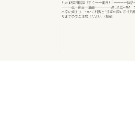
E￨ホ1Z問団悶固lZ目立一一両日E⋮一一一一持
一一一生一家畳一還醐一一一一一高3単位~4M，ス
出窓の鱗まりについて利賓と'"浮室の悶ロ⑪寸員権
りますのでご注怠〈ださい.〈相室〉