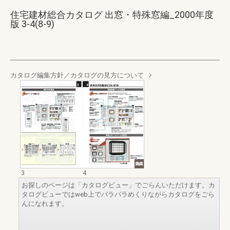
住宅建材総合カタログ 出窓・特殊窓編_2000年度
版 3-4(8-9)
カタログ編集方針／カタログの見方について
3
4
お探しのページは「カタログビュー」でごらんいただけます。カ
タログビューではweb上でパラパラめくりながらカタログをごら
んになれます。