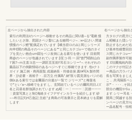
左ページから抽出された内容
右ページから抽出
索引の利用法Iのページヘ移動するその商品に関U適~る"電鍬.慢
方タログの毘方I
したいとさ除、毘闘さペジ畜tにある鯵悶ベジ~.::w<記さい.間違
ム昭輔また隠シリ
慣慢のペジ鰹"配偶疋れでいます【峨当窃ロのみ).岡じシリーズ
防止するためだ右ペ
向申E聞の商晶そのページにある'"''と同じカテゴυーで他のタイ
び基本性瞳曹回目
プを見たい抱合um闘をベジ友倒にある索引を使います.目前間
ス間じカテコuー
商@のページが包越されています.[I亙コ-符.一.回"曾門唱削山白
副作隅界製作可能
1'困7~m主直ヨ忠一一調匠亘亙前F耳石ヨシリー^~.それぞれの
す.E珪圃掲純内
薗晶以下の倒劃情硲のあるべジヘすぐに移鋤できます..包νクト
このマクが付記さ
ガイド.施工例・商両面覧.戎過納長・符後佐保.薦Ii¥写A.製作間
ー商品の刀ラパ'
界・))!必要・画裕子・..目万立.付属島".納"医り図見測をパジの右
長を写実をまじえ
側{εある索引では金爾届の分篇が一覧で.ジリーズ'"と梅畠名
こ，.共渇隔医ペジ
で'"とい‘aへ移崎でをます.し、玄関凶ているペジの爾民同日Jズ
示""・・-・..
名と苅昼名餅強調されています.ぬ昭⋮一⋮一一一⋮詫措一一一
部分の機院やSu
⋮資畠写真とと制ζ侮絡タイフデザインカラーを紹介します.砂
ます.シリー耳名
~~昨日記FjH己急記:主総."ま商島の可洛褒示と昆本納まりを図解
開局ご関越する別
します.
ンページの見方I
ー晶名配号・恒棺