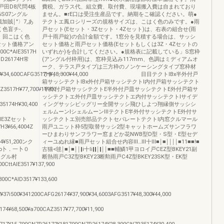
戸田D8尺問4板
費税、ガラス代、組立費、取付費、現場搬入費は自まれており
,6S07ングル
ません。■rE口は受注生産品です。納期をこ確認ください。萌●
職加賊￨″〉7,あ
テクトエ鳳ロシリーズの規格サイズは、こはく色のみです。●雨
く色盲チ‐、
戸セット(Eセット・3Zセット・4Zセット)は、右表の組合せ(雨
、回こはく色
戸十雨戸錠)の合計金額です。1窓分を見積する場合は、サッシ
Hセット価格アン
セット価格と雨戸セット価格(Eセットもしくは3Z・4Zセットの
00C*AlE3517H
いずれか)を合計してください。●規格表に記載している」S窓枠
lD26174H常
(アングル付枠用)は、窓枠見込み117mm、色調はミディアムオ
レ
ーク、テラス戸タイプは三方枠のノンケーシングタイプ窓枠材
¥34,600CAFG3517H¥48,300¥44,000
です。一 目目テクトIBx半外付戸
箱サッシテクトIBx外付戸箱サッシテクトI内付戸箱サッシテクト
Z3517H¥77,700¥11900
I半外付戸箱サッシテクトE半外付戸皿サッシテクトE外付戸箱サ
ッシテクトエ外付戸皿サッシテクトエ内付サッシテクトIサイデ
5174H¥30,400
ィングサッシビッグリー全開サッシ飛ひしよつ翔縁側サッシシ
ェルムーンIシェルムーンlllテクトE半外付サッシテクトE外付サ
17HE3Zセット
ッシテクトエ別売部品テクトセパレートテクトI内窓クルマール
7H3¥66,4004Z
雨戸ユニット枠5型取替サッシ2型キャットホームズサンフラワ
ーひまわりサンフラワー窓まどか花NWB型D型・S型・E型セデ
H4¥51,200ンク
ィーユぬれ縁■雨戸セット組合せ内容Ⅲ…Ⅲ十Ⅲ■￨■￨￨￨￨■11■■!■
H卜∞卜．一卜０
古猫<毬￨■￨■￨￨‖i十li‖‖￨‖￨￨■■輔鱗1甲ヨロイ戸CEZ型BKEY21副
アングル村
断熱雨戸C3Z型BKEY23断勲雨戸C4Z型BKEY23SK型・EK型
00CttAlE3517¥137,900
800C*AlD3517¥133,600
37i500¥341200CAFG26174¥37,900¥34,6003AFG3517¥48,300¥44,000
74¥68,500¥a700CAZ3517¥77,700¥11,900