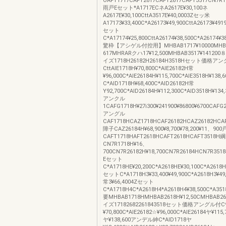
OAFT1717CAFT2617CAFT2617CAFT3517CN7R171
雨戸Eセット*A1717ECネA2617E¥30,100ネ
A2617E¥30,100CttA3517E¥40,0003Zセッ米
A17173¥33,400C*A26173¥49,900CttA26173¥491
セット
C*A17174¥25,800CttA26174¥38,500C*A26174¥3
驚枠【アシゲル付控用】MHBAB1717¥10000MHB
617MHRARクハ17¥12,500MHBAB3517¥1412
イズ1718H26182H26184H3518Hセット価格ア
CttAlE1718H¥70,800C*AlE26182H常
¥96,000C*AlE26184H¥115,700C*AlE3518H¥1
C*AlD1718H¥68,400C*AlD26182H常
Y92,700C*AlD26184H¥112,300C*AlD3518H¥
アンクル
1CAFG1718H¥27i300¥241900¥86800¥6700CAFG26
アングル
CAF1718HCAZ1718HCAF26182HCAZ26182HCA
障子CAZ26184H¥68,900¥8,700¥78,200¥11、90
CAFT1718HAFT2618HCAFT2618HCAFT3518H
CN7R1718H¥16、
700CN7R26182H¥18,700CN7R26184HCN7R351
Eセット
C*A1718HE¥20,200C*A2618HE¥30,100C*A2618H
セットC*A1718H3¥33,400¥49,900C*A2618H3¥49
常3¥66,4004Zセット
C*A1718H4C*A2618H4*A2618H4¥38,500C*A3518
要MHBAB1718HMHBAB2618H¥12,50CMHBAB26
イズ17182682261843518セット価格アングル付C*
¥70,800C*AlE26182☆¥96,000C*AlE26184ヤ¥115,
ヤ¥138,600アンデル紳C*AlD1718ヤ