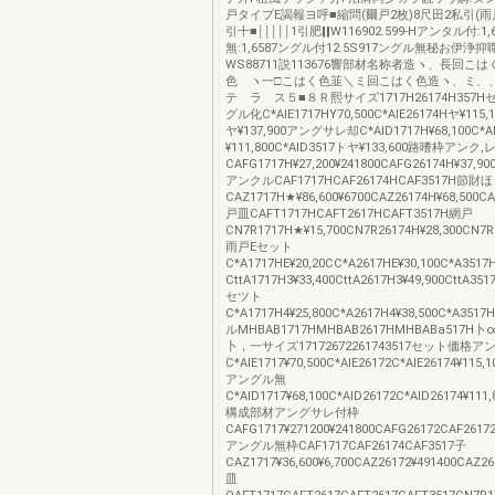
戸タイプE謁報ヨ呼■縮問(爾戸2枚)8尺田2私引(雨
引十■￨￨￨￨￨1引肥‖‖W116902.599‐Hアンタル付:1
無:1,6587ングル付12.5S917ングル無秘お伊浄抑
WS88711説113676響部材名称者造ヽ、長回こは
色 ヽ一□こはく色韮＼ミ回こはく色造ヽ、ミ、
テ ラ ス５■８Ｒ熙サイズ1717H26174H357
グル化C*AlE1717HY70,500C*AlE26174Hヤ¥115,1
ヤ¥137,900アングサレ却C*AlD1717H¥68,100C*A
¥111,800C*AlD3517トヤ¥133,600路嗜枠アンク,
CAFG1717H¥27,200¥241800CAFG26174H¥37,900
アンクルCAF1717HCAF26174HCAF3517H節財ほ
CAZ1717H★¥86,600¥6700CAZ26174H¥68,500CA
戸皿CAFT1717HCAFT2617HCAFT3517H網戸
CN7R1717H★¥15,700CN7R26174H¥28,300CN7R3
雨戸Eセット
C*A1717HE¥20,20CC*A2617HE¥30,100C*A35
CttA1717H3¥33,400CttA2617H3¥49,900CttA351
セツト
C*A1717H4¥25,800C*A2617H4¥38,500C*A3517
ルMHBAB1717HMHBAB2617HMHBABa517
卜，一サイズ17172672261743517セット価格
C*AlE1717¥70,500C*AlE26172C*AlE26174¥115,1
アングル無
C*AlD1717¥68,100C*AlD26172C*AlD26174¥111,
構成部材アングサレ付枠
CAFG1717¥271200¥241800CAFG26172CAF26172¥
アングル無枠CAF1717CAF26174CAF3517子
CAZ1717¥36,600¥6,700CAZ26172¥491400CAZ261
皿