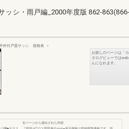
・雨戸編_2000年度版 862-863(866-8
半外付戸皿サッシ 規格表
お探しのページは「カ
タログビューではwe
んになれます。
右ページから抽出された内容
ンづ爛■テラス
□田田ぞ□ロス団田単位mm●表示価格は部材標準価格です。消