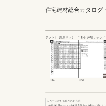
住宅建材総合カタログ サッシ
テクトⅡ 鳳凰サッシ 半外付戸箱サッシ／
862
863
左ページから抽出された内容
デ外F租風ケッシァ分F沼肩阿夕ヵラ観ッヴ購.ヌ