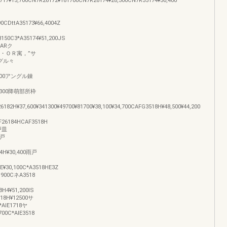
7¥15,700CN7R26172¥181700CN7R26174¥28,300CN7R35174¥30,400
90CDttA35173¥66,4004Z
8150C3*A35174¥51,200JS
ARク
00８・ＯＲ寓，”サ
ングル々
38,600アングル錬
134,300降萌部所枠
182H¥37,600¥341300¥49700¥81700¥38,100¥34,700CAFG3518H¥48,500¥44,200
F26184HCAF3518H
0戸皿
綱戸
84H¥30,400雨戸
E¥30,100C*A3518HE3Z
,900CネA3518
H4¥51,200lS
18H¥12500サ
AlE1718ヤ
700C*AlE3518