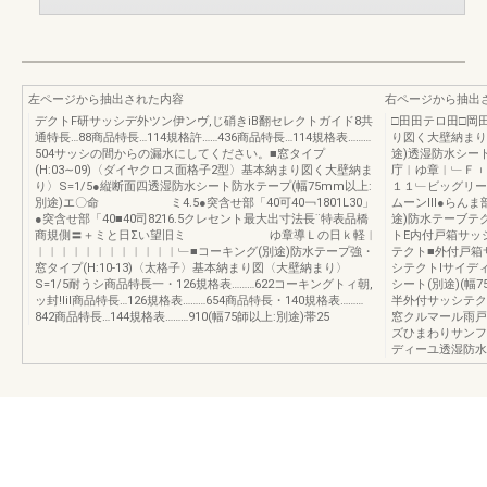
左ページから抽出された内容
右ページから抽出
デクトF研サッシデ外ツン伊ンヴ,じ硝きiB翻セレクトガイド8共
□田田テロ田□岡
通特長…88商品特長…114規格許……436商品特長…114規格表………
り図く大壁納まり〉S
504サッシの間からの漏水にしてください。■窓タイプ
途)透湿防水シート
(H:03∼09)〈ダイヤクロス面格子2型〉基本納まり図く大壁納ま
庁︱ゆ章︱﹂Ｆ︲
り〉S=1/5●縦断面四透湿防水シート防水テープ(幅75mm以上:
１１﹂ビッグリー
別途)エ〇命 ミ4.5●突含せ部「40可40￢1801L30」
ムーンlll●らん
●突含せ部「40■40司8216.5クレセント最大出寸法長¨特表品橋
途)防水テーブテク
商規側〓＋ミと日Σい望旧ミ ゆ章導Ｌの日ｋ軽︱
トE内付戸箱サッ
︱︱︱︱︱︱︱︱︱︱︱︱﹂■コーキング(別途)防水テープ強・
テクト■外付戸箱
窓タイプ(H:10-13)〈太格子〉基本納まり図〈大壁納まり〉
シテクトIサイデ
S=1/5耐うシ商品特長一・126規格表………622コーキングトィ朝,
シート(別途)(幅
ッ封!lil商品特長…126規格表………654商品特長・140規格表………
半外付サッシテク
842商品特長…144規格表………910(幅75師以上:別途)帯25
窓クルマール雨戸
ズひまわりサンフラ
ディーユ透湿防水シ