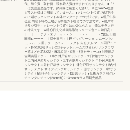
代、組立費、取付費、現れ娘入費は含まれておりません。■「E
口は受注生産品です。納期をご確盟ください。単位mm"●在層
ガラス仕様はご用意していません。●クレセント位置:内態下枠
の上端からクレセント本体センターまでの寸法です。●網戸中桂
位置:内窓下枠の上端から中機の下端までの寸法です。●網戸寸
法及び引手・クレセント位置寸法の②はらんま、⑤はテラス戸
の寸法です。W呼称日丸化粧頓絡飛翔シリーズ色エロ融日高︱
︱︱︱ テクトエサ︲ッ︲︲シ︲︲︲︲︲︲︲︲︲□国団田圃
圏団ローーー︲︱惑十日円︲︱巴ビッグリーシェ,レムーン1シ
ェ,レムーン皿テクトセパレートテクトI内窓ク,レマール雨戸ユニ
ット枠5型取替サッシ2型キャットホームズひまわりサンフラワ
ー惑まどか花SK型・EK型D型・S型・E型セディーユ■別売部品
告間共通テクトIBX半外付戸箱サッシテクトエ日x舶サツシテク
トエ内付戸箱サッシテクトエ半外隅サッシテクトI半外付戸皿サ
ッシテクトエ外付戸箱サッシテクトI外付戸皿サッシテクトE内付
サッシテクトIサイディングサッシテクトI珊サッシテクトI郷サッ
シテクトI面格子付サッシテクトE日鳳サッシ●単板ガラス用グレ
チャングレチャン(2∞m春)2∼3mmガラス用別売部品