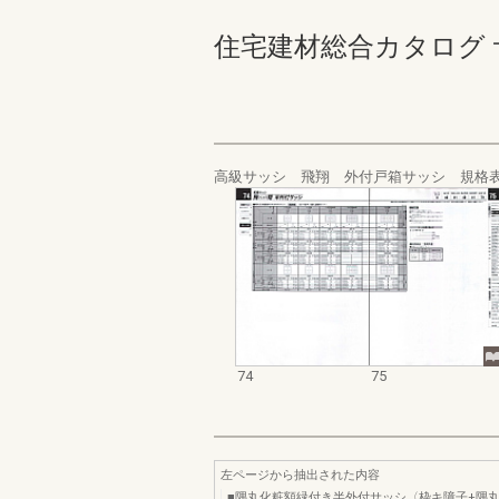
住宅建材総合カタログ サッシ
高級サッシ 飛翔 外付戸箱サッシ 規格
74
75
左ページから抽出された内容
■隅丸化粧額緑付き半外付サッシ〈枠キ障子+隅