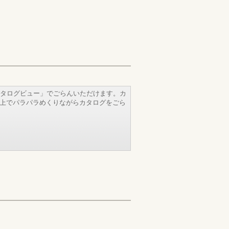
タログビュー」でごらんいただけます。カ
b上でパラパラめくりながらカタログをごら