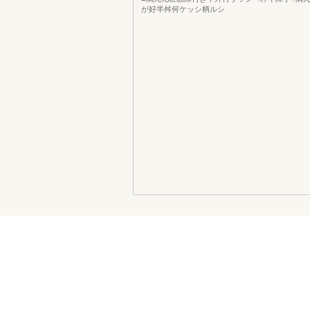
が好半舛何ケッシ柄ルシ