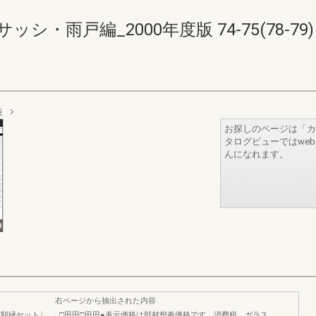
・雨戸編_2000年度版 74-75(78-79)
表
お探しのページは「カ
タログビューではwe
んになれます。
右ページから抽出された内容
丸額縁セット〉
□田田□田田●表示価格は部材想奉価格です。消費税、ガラス