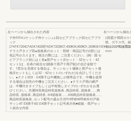
左ページから抽出された内容
右ページから抽出
デ外FFFrtJケッシデ外ケッシ∠≦回セビアブラック回セピアブラ
□田図テ岡田ロケ
ック
税、ガラス代、組
□*ATK7204□*ADK1820E]*ADK7202¥27,400¥34,800¥21,200¥26100¥33,100□*ADK722
せん。☆印は受注
テラス戸タイプ田●規格表のセット・部材・商品記号の□部には
mm
色記号が入ります。発注の際には、ご注意ください。(例〉国:セ
ピアブラック回にはく色●雨戸セット(Eセット・3Zセット・4Z
セット)は、右表の組合せ(鏡板十雨戸十雨戸錠)の合計金額で
す。1窓分を見積する場合は、サッシセット価格と雨戸セット価
格(Eセットもしくは3Z・4Zセットのいずれか)を合計してくださ
い。●テクトEEX・DX障子は中機無しが標準品です。中機を使用
する場合は別売の中機をご注文ください。●テラス戸用の網戸
は、中機付きタイプもしくは中程無しタイプのいずれかをお選
びください。共通特長商品特長規格表…商品特長…規格表………商
品特長…規格表…商品特長…Ⅲ4規格表………436商品特長規格表………
商品特長規格表…セッ卜配号の凝み方20TH呼称W呼称外付戸箱
サッシAT:EX障子AD:DX障子セット記号表示色■鏡板・雨戸セッ
ト組合せ内容