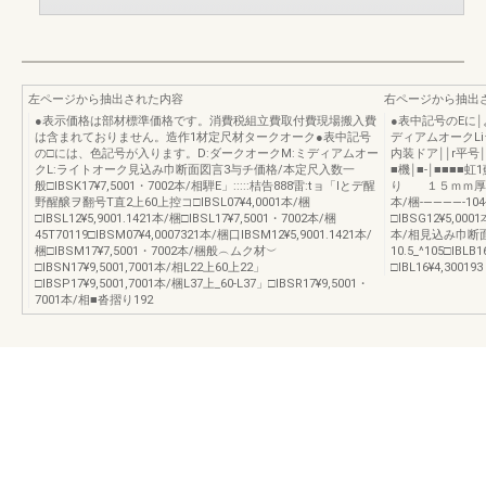
左ページから抽出された内容
右ページから抽出
●表示価格は部材標準価格です。消費税組立費取付費現場搬入費
●表中記号のEに
は含まれておりません。造作1材定尺材タークオーク●表中記号
ディアムオークL
の□には、色記号が入ります。D:ダークオークM:ミディアムオー
内装ドア￨￨r平号
クL:ライトオーク見込み巾断面図言3与チ価格/本定尺入数一
■機￨■‐￨■■■
般□IBSK17¥7,5001・7002本/相騨E」:::::桔告888雷:tョ「lとデ醒
り １５ｍｍ厚―-84-
野醒醸ヲ翻号T直2上60上控コ□IBSL07¥4,0001本/梱
本/梱‐――――-104
□IBSL12¥5,9001.1421本/梱□IBSL17¥7,5001・7002本/梱
□IBSG12¥5,000
45T70119□IBSM07¥4,0007321本/梱口IBSM12¥5,9001.1421本/
本/相見込み巾断
梱□IBSM17¥7,5001・7002本/梱般︵ムク材︶
10.5_^105□IBLB
□IBSN17¥9,5001,7001本/相L22上60上22」
□IBL16¥4,300193
□IBSP17¥9,5001,7001本/梱L37上_60-L37」□IBSR17¥9,5001・
7001本/相■沓摺り192