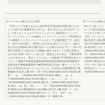
左ページから抽出された内容
右ページから抽出
｀Fll古ャ￨+171■)りませんc道作材定尺材●衰元RI面1各￨ホ:は￨
■カラーM:ミディ
イ￨111‖111匡:獲重手幸￨の中￨は、筋己号が入ちますt石巧一ク
オーク(受注生産
ォ_クMミディアムオークLIライトオーク―■窓枠(ケーシング
ークオークM:ミ
付・アングルしゃくり付)■サンブヾレーフォ,レティア用窓枠(オ
グ付・アングルし
ール樹脂サッシサンバレーフォルティアは地区限定です。単位
格/本定尺入数25緊山
lll・次の寸法を調べ、窓枠仕上A寸法を求めてください。●柱の
551551□IBMA40¥
太さ(mm)0胴縁の厚さ(剛1)0ボードの厚さ(mm)“)サッシ掛り代
本/相1821と15」□
(剛1)※壁厚=111柱の太さ+2胴縁の厚さ十●ボードの厚さ窓枠仕
□IBMD40¥5,000
上A寸法=壁厚一④サッシ掛り代・窓枠仕上A寸法は、工務店様等
15」□IBMF40¥5,
とお打合せの上、算出してください。内装葛1戸可動濁仕切クロ
□IBMG40¥6,500
ーゼット両開き収納扉玄関収納内部収納玄関造作材床材階段手
9504本/梱単
摺造作材戸襖細縁襖和障子■窓枠材決定方法●一般サッシ卜￨11
110∼114∼125-
主≡=言言昆ボ古￨●テクトセパレート﹂出見込み巾断面図言己事
枠見込巾ケーシング見込巾
事価格/本定尺入数1451・82-―判5￨IIBMK40¥4,350319504本/梱
4-8482-8986-963
罵〇．∞．〇i司IBML40¥5,000319504本/梱熙〇．∞．０
110IBMM40¥5,6003,9504本/梱C2・〇∞・．〇，∞．〇．
1451IBMN40¥5,9003,9504本/梱145・15IBMP40¥6,5003.9504
本/相２︲∞，鼠！145・―・・15・155[JIBMR40¥8,000319504
本/梱見込み巾断面図言己与計価格/本定尺入数7020・7・‐15・
IBMB40F¥4,6503.9504本/梱ヤ∞一１，守ｏ．20!7・‐15・
LJIBMC40F¥4,8503‐9504本/梱却一ずヽ翻割186