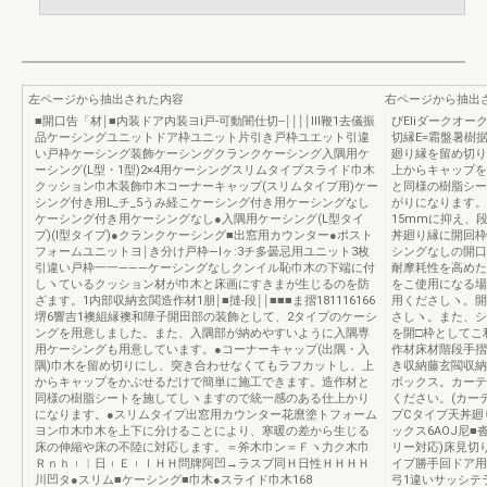
左ページから抽出された内容
右ページから抽出
■開口告「材￨■内装ドア内装ヨi戸‐可動闇仕切‐‐￨￨￨￨Ⅲ鞭1去儀振
びEliダークオー
品ケーシングユニットドア枠ユニット片引き戸枠ユエット引違
切縁E=霜盤暑樹
い戸枠ケーシング装飾ケーシングクランクケーシング入隅用ケ
廻り縁を留め切り
ーシング(L型・1型)2×4用ケーシングスリムタイプスライド巾木
上からキャップを
クッション巾木装飾巾木コーナーキャップ(スリムタイプ用)ケー
と同様の樹脂シー
シング付き用L_チ_5うみ経こケーシング付き用ケーシングなし
がりになります。
ケーシング付き用ケーシングなし●入隅用ケーシング(L型タイ
15mmに抑え、
プ)(I型タイプ)●クランクケーシング■出窓用カウンター●ポスト
丼廻り縁に開回枠
フォームユニットヨ￨き分け戸枠―lヶ:3チ多曇忌用ユニット3枚
シングなしの開口
引違い戸枠一一―――ケーシングなしクンイル恥巾木の下端に付
耐摩耗性を高めた
しヽているクッション材が巾木と床画にすきまが生じるのを防
をこ使用になる場
ざます。1内部収納玄関造作材1朋￨■撻‐段￨￨■■■ま摺181116166
用くださしヽ。開
堺6響吉1襖組縁襖和障子開田部の装飾として、2タイプのケーシ
さしヽ。また、シ
ングを用意しました。また、入隅部が納めやすいように入隅専
を開□枠としてこ
用ケーシングも用意しています。●コーナーキャップ(出隅・入
作材床材階段手摺
隅)巾木を留め切りにし、突き合わせなくてもラフカットし、上
き収納藤玄閥収納
からキャップをかぶせるだけで簡単に施工できます。造作材と
ボックス。カーテ
同様の樹脂シートを施してしヽますので統一感のある仕上かり
ください。(カー
になります。●スリムタイプ出窓用カウンター花麿塗トフォーム
プCタイプ天丼廻
ヨン巾木巾木を上下に分けることにより、寒暖の差から生じる
ックス6AOJ尼
床の伸縮や床の不陸に対応します。＝斧木巾ン＝Ｆヽ力ク木巾
リー対応)床見切
Ｒｎｈ︲︱日︲Ｅ︲ｌＨＨ問牌阿凹→ラスブ同Ｈ日性ＨＨＨＨ
イプ勝手回ドア用
川凹タ●スリム■ケーシング■巾木●スライド巾木168
弓1違いサッシテ