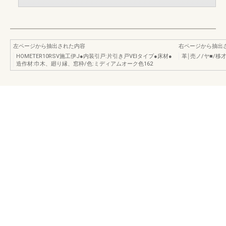
左ページから抽出された内容
右ページから抽出
HOMETER10RSV施工伊J●内装引戸:片引き戸VElタイプ●床材●
革￨売ノ/ヤ■/移才
造作材:巾木、廻り縁、窓枠/色:ミディアムオーク色162