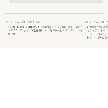
左ページから抽出された内容
右ページから抽出
HOMETERiC)RSVttE.伊J■ 瑠●内装ドア:DGl(2G)タイプ●親子
●可動間仕切i採光
ドア:DGl(2G)タイプ●道作材i巾木、廻り緑/色:ミディアムオーク
ミディアムオー
色160
ーゼット:落とし
材:巾木、廻り縁