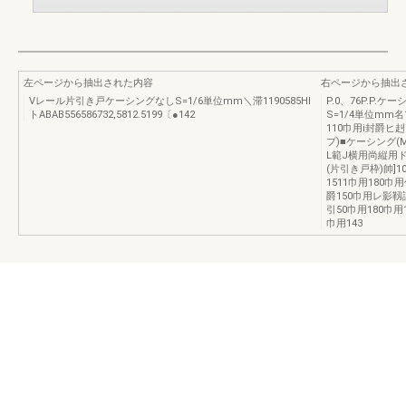
左ページから抽出された内容
右ページから抽出
Vレール片引き戸ケーシングなしS=1/6単位mm＼滞1190585HI
P.0、76P.P
トABAB556586732,5812.5199〔●142
S=1/4単位mm名
110巾用i封爵
プ)■ケーシング(
L範J横用尚縦用ド
(片引き戸枠)帥]1
1511巾用180
爵150巾用レ影靱誂
引50巾用180巾用1
巾用143