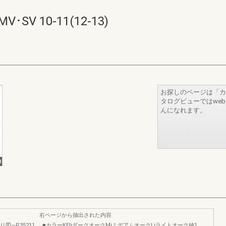
V 10-11(12-13)
お探しのページは「カ
タログビューではwe
んになれます。
右ページから抽出された内容
図―P35211
■カラーКEliダークオークMiミデアムオークLiライトオーク紳1