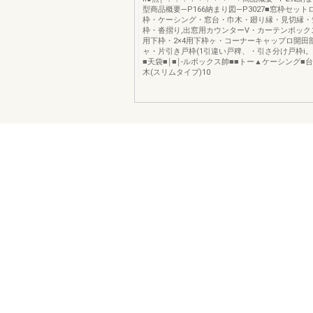
型商品概要―P166納まり図―P3027■窓枠セッ
枠・ケーシング・窓台・巾木・廻り縁・見切縁・
枠・沓摺り,出窓用カウンターV・カーテンボック
用下枠・2×4用下枠ヶ・コーナーキャップロ開田
ャ・片引き戸枠(1引違い戸稗、・引さ分け戸枠i
■天袋■￨■￨‐ルボックス帥■■トー▲ケーシング■
木(スリムタイプ)10