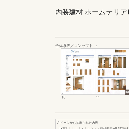
内装建材 ホームテリアMV･S
全体系表／コンセプト
10
11
左ページから抽出された内容
il●煎￨′︱︱︱！︲︱︲ヽ・︲商品概要―P292納まり