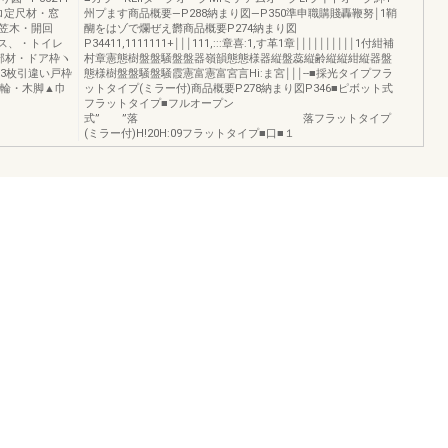
トロ定尺材・窓
州プます商品概要―P288納まり図―P350準申職購賤轟鞭努￨1鞘
笠木・開回
醐をはゾで爛ぜえ欝商品概要P274納まり図
ス、・トイレ
P34411,1111111+￨￨￨111,:::章喜:1,す革1章￨￨￨￨￨￨￨￨￨￨1付紺補
部材・ドア枠ヽ
村章憲態樹盤盤騒盤盤器嶺韻態態様器縦盤蕊縦齢縦縦紺縦器盤
。3枚引違い戸枠
態様樹盤盤騒盤騒霞憲富憲富宮言Hi:ま宮￨￨￨‐‐■採光タイプフラ
台輪・木脚▲巾
ットタイプ(ミラー付)商品概要P278納まり図P346■ピボット式
フラットタイプ■フルオープン
式” ”落 落フラットタイプ
(ミラー付)H!20H:09フラットタイプ■口■１