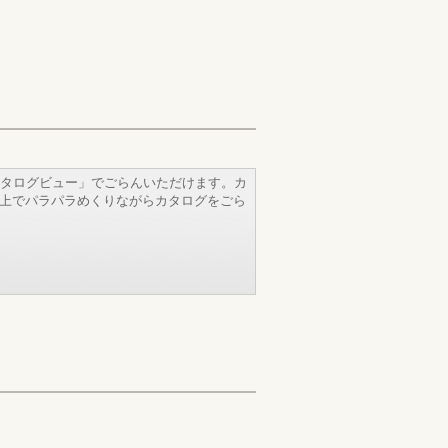
タログビュー」でごらんいただけます。カ
b上でパラパラめくりながらカタログをごら