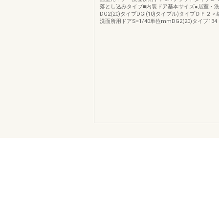
落とし込みタイブ■内装ドア基本サイズ●居室・洗
DG2(20)タイプDGl(10)タイプル)タイプＤＦ
洗面所用ドアS=1/40単位mmDG2(20)タイブ134