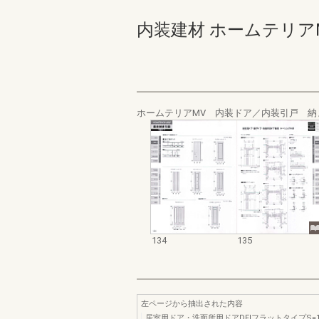
内装建材 ホームテリアMV･SV
ホームテリアMV 内装ドア／内装引戸 納
134
135
左ページから抽出された内容
居室用ドア・洗面所用ドアDFlフラットタイプS=1/