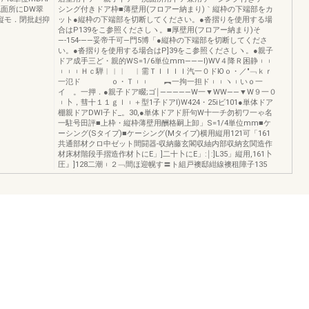
面所にDW翠
シング付きドア枠■薄壁用(フロアー納まり)｀縦枠の下端部をカ
２＜縦モ．閉批赳抑
ット●縦枠の下端部を切断してください。●沓摺りを使用する場
合はP139をこ参照くださしヽ。■厚壁用(フロアー納まり)そ
―-154-――妥帝千可―門5博「●縦枠の下端部を切断してくださ
い。●沓摺りを使用する場合はP]39をこ参照くださしヽ。●親子
ドア成手三ど・親的WS=1/6単位mm―――I)WV４降Ｒ困静︲︲
︲︲︲Ｈｃ騨︱︱︱ ︱需ＴＩＩＩＩ汽一０ドЮｏ・／″﹁ｋｒ
一氾ド ｏ・Ｔ︲︲ ︻一拘一担ド︲︲ヽ︲いｏ一
イ 。一押．●親子ドア畷;ゴ￨―――――W一▼WW――▼W９一０
︲卜，彗十１１ｇｌ︲＋型1子ドアI)W424・25iビ101●単体ドア
棚親ドアDWI子ド_。30,●単体ドアド肝句W十一チ勿初ワ一ゃ名
一駐号田評■上枠・縦枠薄壁用酬格嗣上卸」S=1/4単位mm■ケ
ーシング(Sタイプ)■ケーシング(Mタイプ)横用縦用121可「161
共通部材クロ中ゼット間闘器‐収納藤玄閣収紬内部収納玄関造作
材床材階段手摺造作材卜にE」]二十卜にE」:￨:]L35」縦用,161卜
圧』]128二潮︲２﹁間ほ迎幌す〓ト組戸襖邸紺線襖租障子135