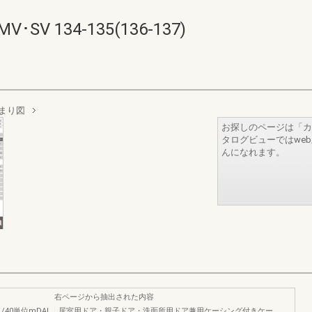
 134-135(136-137)
まり図
お探しのページは「カ
タログビューではwe
んになれます。
右ページから抽出された内容
40単位mDAl
居室用ドア・親子ドア・洗面所用ドア兼用ケーシング付きケー