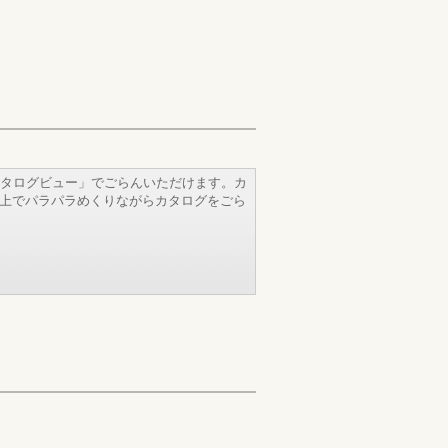
タログビュー」でごらんいただけます。カ
b上でパラパラめくりながらカタログをごら