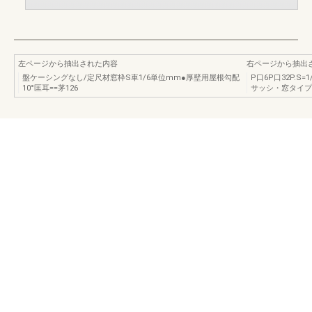
左ページから抽出された内容
右ページから抽出
盤ケーシングなし/定尺材窓枠S車1/6単位mm●厚壁用屋根勾配
P口6P口32P.S
10°匡耳==茅126
サッシ・窓タイプ)司