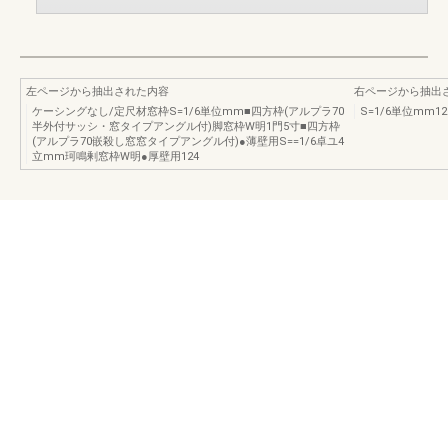
左ページから抽出された内容
右ページから抽出
ケーシングなし/定尺材窓枠S=1/6単位mm■四方枠(アルプラ70
S=1/6単位mm12
半外付サッシ・窓タイプアングル付)脚窓枠W明1門5寸■四方枠
(アルプラ70嵌殺し窓窓タイプアングル付)●薄壁用S==1/6卓ユ4
立mm珂鳴剰窓枠W明●厚壁用124