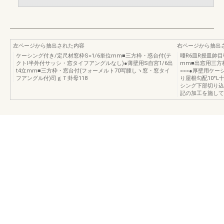
左ページから抽出された内容
右ページから抽出
ケーシング付き/定尺材窓枠S=1/6単位mm■三方枠・惑台付(テ
唖R6皿R授皿帥
クトI半外付サッシ・窓タイフアングルなし)●薄壁用S自宮1/6出
mm■出窓用三方枠
t4立mm■三方枠・窓台付(フォーメルト70写腫しヽ窓・窓タイ
===●厚壁用ケー
フアングル付)司ｇＴ卦母118
り屋根勾配10°L
シング下部切り込
記の加工を施して下