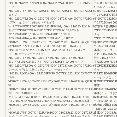
¥19,300YIC2420ヽ′V¥21,800★YIC3320W¥30,800ケーシングMタ
コ620Sl1/¥5613
イブ
¥19,300YIC242
YIC1223CF¥71500YIC1223CF¥7,500YIC1723CF¥7,800YIC1720CF¥7,800YIC2423CF¥
タイ
タイプ
YIC1723CF¥718t
YIC1223CA¥5,800YIC1223CA¥5,800YIC1723CA¥6,000YIC1723CA¥61000YIC2423CA
タイ
〇守Φ．的０卜”．側セットMタイラ
YIC1723CA¥6,00
Y*IS0723MF2¥65,500YttIS1223MF2¥109,400Y*IS1623MF2¥114,900Y*IS1723MF2¥
〇寸∞，国〇卜∞
タイプY*IS0723WF2¥63,800Y*IS1223WF2¥107,700Yキ
Y*IS1623MM¥12
IS1623WF2¥113,100YキIS1723WF2¥113,100Yネ
タイ
IS2423WF2¥162,400★YttIS3323WF2¥215,700本体
Y*IS1623WM¥128
YIS0723SF2¥43,800YIS1223SF2(×2)¥86.200YIS1623SF2(×2)¥87600YIS1723SF2(×2
ネIS3323WM¥2
枠YIC0723ヽ′V¥14,200YiC1223｀′V¥151700YIC1623ヽ河
YIS1623SF2¥43,
¥191500YIC1723W¥19,500YIC2423W¥22,000★YiC3323ヽハ′
本体(ミラー付
¥31,000ケーシングMタイラ
さ)YIS1628SM¥68
YIC1223CF¥7,500YIC1223CF¥7,500YIC1723CF¥7,800YIClア
枠VIC1623ヽ河¥19
23CF¥7,800YIC2423CF¥11,700YIC3323CF¥12,400Sタイプ
′V¥22!000★YI
YIC1223CA¥5,800YIC1223CA¥5,800YIC1723CA¥6,000YIC1723CA¥61000YIC2423CA
YIC1723CF¥7,80
ケーシングなし〇章〇．∞〇卜の，一セットYネ
タイプ
IS0720UF2¥56.600Y*IS1220UF2¥98,000Y*IS1620UF2¥103,700Y*IS1720UF2¥103,70
YIC1723CA¥6.00
本体
ケーシングなし０
VIS0720SF2¥41,800YIS1220SF2(×2)¥82,200YIS1620SF2(×2)¥88i600YIS1720SF2(×2
YttIS1620UM¥11
枠
本体
YIC0720U¥14,800YIC1220U¥151800YIC1620U¥20,100YIC1720U¥201100YIC2420U¥
YIS1620SF2¥41,8
章”．困〇卜困雨セット
本体(ミラー付き)VI
Y*IS0723UF2¥58,800YttIS1223UF2¥102,200Y*IS1623UF2¥107,900Y*IS1723
720SM¥66,300Y
じF2¥107,900Y*IS2423UF2¥154,400Y*IS3323UF2¥207,000本体
YIC1620∪¥20,10
YIS0723SF2¥43,800VIS1223SF2(×2)¥86,200YIS1623SF2(×2)¥87,600YIS1723SF2(×2
〇寸Φ，国〇卜∞
枠
1623UM¥122,900
YIC0723U¥161000YIC1223U¥161000YiC1623U¥20,300YIC1723U¥20,300YIC2423U
本体
タイプ、及びGタイプの各ケーシングについてはP96を参照くだ
YIS1623SF2¥43,8