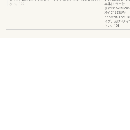
さい。100
本体(ミラー付
き)YIS1623SM¥6
枠YIC1623U¥ク
na∩∩YIC1723U¥2
イプ、及びSタイ
さい。101