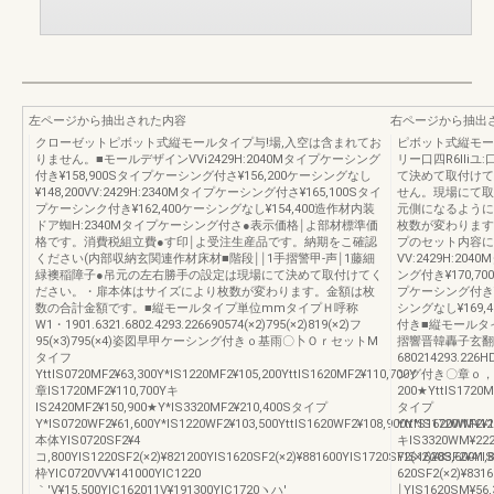
左ページから抽出された内容
右ページから抽出
クローゼットピボット式縦モールタイプ与!場,入空は含まれてお
ピボット式縦モー
りません。■モールデザインVVi2429H:2040Mタイプケーシング
リー口四R6lliユ
付き¥158,900Sタイプケーシング付さ¥156,200ケーシングなし
て決めて取付けて
¥148,200VV:2429H:2340Mタイプケーシング付さ¥165,100Sタイ
せん。現場にて取
プケーシンク付き¥162,400ケーシングなし¥154,400造作材内装
元側になるように
ドア蜘H:2340Mタイプケーシング付さ●表示価格￨よ部材標準価
枚数が変わります
格です。消費税組立費●す印￨よ受注生産品です。納期をこ確認
プのセット内容に
ください(内部収納玄関連作材床材■階段￨￨1手摺警甲‐声￨1藤細
VV:2429H:2
緑襖稲障子●吊元の左右勝手の設定は現場にて決めて取付けてく
ング付き¥170,70
ださい。・扉本体はサイズにより枚数が変わります。金額は枚
プケーシング付き¥1
数の合計金額です。■縦モールタイプ単位mmタイプＨ呼称
シングなし¥169,
W1・1901.6321.6802.4293.226690574(×2)795(×2)819(×2)フ
付き■縦モールタイプ
95(×3)795(×4)姿図早甲ケーシング付きｏ基雨〇卜ＯｒセットM
摺響晋韓轟子玄翻脚
タイフ
680214293.226H
YttIS0720MF2¥63,300Y*IS1220MF2¥105,200YttIS1620MF2¥110,700Y
ング付き〇章ｏ，側
章IS1720MF2¥110,700Yキ
200★YttIS1720M
IS2420MF2¥150,900★Y*IS3320MF2¥210,400Sタイプ
タイプ
Y*IS0720WF2¥61,600Y*IS1220WF2¥103,500YttIS1620WF2¥108,900Y*IS1720WF2¥1
YttIS1620WM¥12
本体YIS0720SF2¥4
キIS3320WM¥22
コ,800YIS1220SF2(×2)¥821200YlS1620SF2(×2)¥881600YIS1720SF2(×2)¥83,600YIS
YIS1620SF2¥41,
枠YIC0720VV¥141000YIC1220
620SF2(×2)¥83
｀′V¥15,500YlC162011V¥191300YIC1720ヽハ′
￨YIS1620SM¥56,