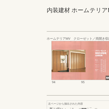
内装建材 ホームテリアMV･S
ホームテリアMV クローゼット／両開き
94
95
左ページから抽出された内容
鞭'と≡報≡ｒ・ ︱≡ 一■■■！二 一