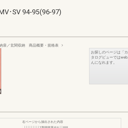
V 94-95(96-97)
収納扉／玄関収納 商品概要・規格表
お探しのページは「カ
タログビューではwe
んになれます。
右ページから抽出された内容
￨￨￨￨￨￨￨￨￨1準韓韓革illナ￨￨ⅢⅢ