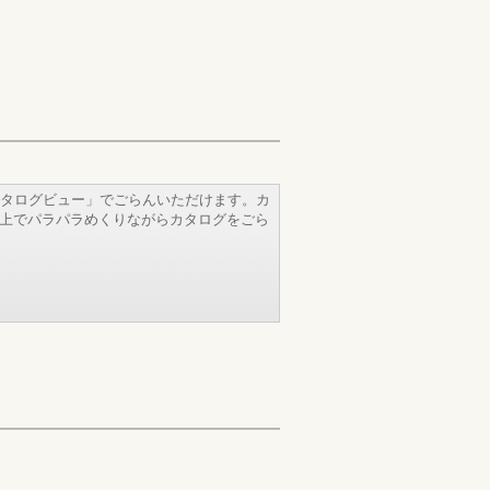
タログビュー」でごらんいただけます。カ
b上でパラパラめくりながらカタログをごら