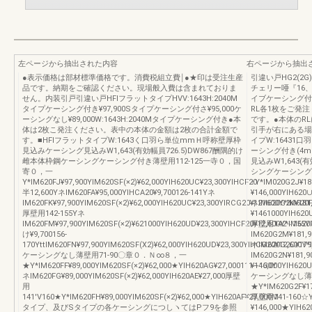
左ページから抽出された内容
右ページから抽出
●表示価格は部材標準価格です。消費税組立費￨●★印は受注生産
引違い戸HG2(2G
品です。納期をご確認ください。現場般入費は含まれておりま
チェリー唖『16、7
せん。内装引戸引違い戸HFlフラットタイプHVV:1643H:2040M
イブケーシング付き平
タイプケーシング付き¥97,900Sタイプケーシング付さ¥95,000ケ
RL各1枚をご発
ーシングなし¥89,000W:1643H:2040Mタイプケーシング付き●本
です。●本体のR
体は2枚こ発注ください。表中の本体の金額は2枚の合計金額で
引手が右にある場合
す。■HFlフラットタイプW:1643く口羽ら単位mmＨ呼称壁厚枠
イプW:16431口
見込みケーシング見込みW1,643(有効幅員726.5)DW867酬隅的け
ーシング付き(4
雌本体枠鋼ケーシングケーシング付き薄壁用112-125一寺０，国
見込みW1,643
寄０，一
シングケーシング
Y*IM620FJ¥97,900YIM620SF(×2)¥62,000YIH620UC¥23,300YIHCF20
↑Y*IM020G2J¥18
半12,600YネIM620FA¥95,000YIHCA20¥9,700126-141Yネ
¥146,000YIH620
IM620FK¥97,900YIM620SF(×2)¥62,000YIH620UC¥23,300YIRCG20¥121600Y*IM620F
ネIM620G2K¥181,
厚壁用142-155Yネ
¥1461000YIH620
IM620FM¥97,900YIM620SF(×2)¥621000YIH620UD¥23,300YIHCF20¥12,600Y*IM620
厚壁用142∼155Y
け¥9,700156-
IM620G2M¥181,9
170YttIM620FN¥97,900YIM620SF(X2)¥62,000YlH620UD¥23,300YIHCG20¥12,600Y*
ネIM620G2C¥179,
ケーシングなし薄壁用71-90〇章０．Ｎ∞８，一
IM620G2N¥181,
★Y*IM620FF¥89,000YIM620SF(×2)¥62,000★YIH620AG¥27,000111∼130Y
¥146,000YlH620
ネIM620FG¥89,000YIM620SF(×2)¥62,000YIH620AE¥27,000厚壁
ケーシングなし薄
用
★Y*IM620G2F¥17
141′V160★Y*IM620FH¥89,000YIM620SF(×2)¥62,000★YIH620AF¥27,000M
厚壁用141-160☆Y*
タイプ、及びSタイプの各ケーシングにつしヽてはPフ9を参照
¥146,000★YI