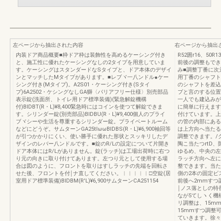
左ページから抽出された内容
右ページから抽出
内装ドア商品概要■枠ドア枠は装飾性を高めるケーシング付き
R52囲r16、5
と、施工性に優れたケーシングなしの2タイプを用意していま
前後の調整もでき
す。ケーシングはスタンダードなSタイプと、ドア本体のデザイ
み■調整丁番に次元
ンとマッチしたMタイプがあります。■レブヾ一八ンドル●ケー
用丁番のシャフト
シング付き(Mタイプ)。A2S01・ケーシング付き(Sタイ
のシャフトを差込
プ)6A2502・ケシングなしGA獅〈パリアフリー仕様〉別売部品
プと言のする位置
表示錠(洗面所、トイレ用ドア標準装備)(緊急解錠機構
一人でも建込みが
付)BIDBT(R・L)¥8,400緊急時にはコインを使つて解錠できま
に簡単に行えます
す。シリンダー錠(別売部品)BIDBU(R・L)¥9,400個人のプライ
付けています。上
ブヾシーや生活を尊重するシリンダー錠。プライベートルーム
の管の内部にある
などにどうぞ。サムターンGA25tlωωBIDBS(R・L)¥6,900袖回等
は上方向へ当たる
が引つかかりにくい、使い勝手に優れた形状とスッキリしたデ
調整できます。/
ザインのレバー八ンドルです。■錠のR/Lの設定について片開き
陶こ当たつrtD
ドア本体にはR/Lがありません。錠(ラッチ)は工場出荷時に右つ
ゆるめ、中央の左
り元の向きに取り付けてあります。左つり元として使用する場
ラッチ方向へ左に
合は図のように、フロントを取りはすしラッチの先端を回転さ
整できます。当た
せた後、フロントを付￨ナ直してください。︱︱︱︱︱□空錠(居
側の2本の固定ビ
室用ドア標準装備)BIDBM(R'L)¥6,900サムターンCA251154
前後へ2mmすつ
￨ノス落としの特
なが5てしヽく機
リ調整は、15m
15mmすつ調整
ていきます。徐々