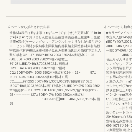
左ページから抽出された内容
右ページから抽出
造作材●表示イEをよ事ィ■を'ユー￨てす,￨せljギ定尺材F,li!″1■:i■
■カラーYマイル
デ■￨■ま■1ておりません匡巨荘韮亜垂肇菱茎墓王量坐IPェ里星
本定尺入数145横材・
型墜■窓枠(ケーシングなし・アングルしゃくりなし)内装引戸ク
rIBDFY40¥7,
ローゼット両開き収納扉玄関収納内部収納玄関造作材床材階段
JIBDFT40¥7,2
宇摺造作材戸襖組縁襖和障子見込み巾断面図記号価格′本定尺入
ーIBDGY40¥8,40
数50横材C2―-47□IBDIY401¥3,2003,9502本/梱縦材C2・25-
――――――JIBDG
-50EIBDIT40¥3,2003,9502本/梱72横材上
色記号が入ります
691251□IBDAY40¥3,7003,9502本/梱縦材
シングなし・アン
C2□IBDAT40¥3,7003,9502本/梱87横材
ッシ用内装引戸ク
C2□IBDBY401¥4,6003,9502本/梱縦材C2十・25と______87コ
関造作材床材階段
IBDBT40¥4,6003,9502本/梱102横材Ｆ罵Ｌ
ート用●次の寸法
C2L_____99125□IBDCY40¥5,3003,9502本/梱縦材25102コ
オ主の大さ(mm)
IBDCT40¥5,3003,9502本/梱117横材25□IBDDY40¥5,9003,9502
ッシ掛り代(27m
本/梱縦材一ＲＬC2□IBDDT40¥5,9003,9502本/梱130横材C2・
厚さ窓枠仕上A寸
25・―――――-127□IBDEY40¥6,5003,9502本/梱縦材
=10∼24mm
――――――――――――-130-25C2匠]IBDET40¥6,5003,9502本/梱
い。)0窓枠仕上
38
ください。●内付
一 ．、﹁掛引判
用小ロシート(ケ
20×30mm□IY
窓枠見込み窓枠出寸法26-
093-10711フ24∼0
＜判翌壁鞭1彰勿