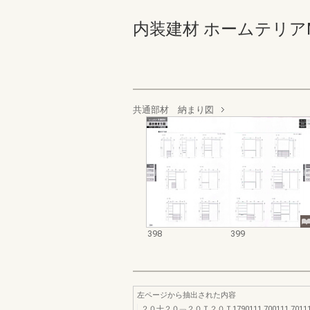
内装建材 ホームテリアMV･SV
共通部材 納まり図
398
399
左ページから抽出された内容
２０十２０﹁２０Ｔ２０Ｔ1790111.700111.701111