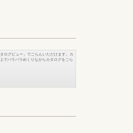
タログビュー」でごらんいただけます。カ
b上でパラパラめくりながらカタログをごら