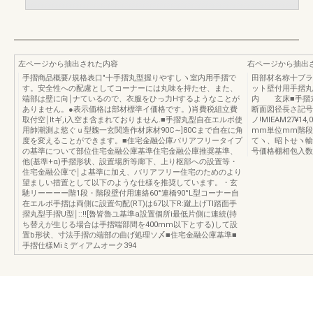
左ページから抽出された内容
右ページから抽出
手摺商品概要/規格表口"十手摺丸型握りやすしヽ室内用手摺で
田部材名称十ブラ
す。安全性への配慮としてコーナーには丸味を持たせ、また、
ット壁付用手摺
端部は壁に向￨ナているので、衣服をひっ力Hするようなことが
内 玄床■手摺丸
ありません。●表示価格は部材標準イ価格です。)肖費税組立費
断面図径長さ記号
取付空￨ltギ,i入空ま含まれておりません.■手摺丸型自在エルボ使
ノ!MIEAM27¥14
用帥潮測よ慾ぐｕ型魏一玄関造作材床材90C∼]80Cまで自在に角
mm単位mm階段
度を変えることができます。■住宅金融公庫パリアフリータイプ
てヽ、昭卜せヽ輸下M
の基準について部位住宅金融公庫基準住宅金融公庫推奨基準、
号価格棚相包入数"35
他(基準+α)手摺形状、設置場所等廊下、上り枢部への設置等・
住宅金融公庫で￨よ基準に加え、バリアフリー住宅のためのより
望ましい措置として以下のような仕様を推奨しています。・玄
馳リーーーー階1段・階段壁付用連絡60°連橋90°L型コーナー自
在エルボ手摺は両側に設置勾配(RT)は67以下R:蹴上げTI踏面手
摺丸型手摺U型￨::!![魯皆魯ユ基準a設置個所i最低片側に連続(持
ち替えが生じる場合は手摺端部間を400mm以下とする)して設
置b形状、寸法手摺の端部の曲げ処理ソ〆■住宅金融公庫基準■
手摺仕様Miミディアムオーク394