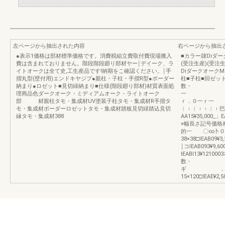
左ページから抽出された内容
右ページから抽出
●表示1価格は部材標準価格です。消費税組立費取付費現場搬入
■カラー隷Diダ
費は含まれておりません。階段階段廻り部材ヤー￨デイーク、ラ
(受注生産)(受
イトオークは全て史,工生産品です!納期をこ確認ください。￨手
Diダークオーク
摺丸型(壁付用)エンドキヤジプ●親柱・子柱・手摺R型●ボーダー
柱■子柱■回ゼッ
納まり●ロゼット■見切緑納まり■仕様(階段廻り部材)材質表面処
数・ 〇〇
理商品色ダークオーク・ミディアムオーク・ライトオーク
一 ・マ
部 材親柱タモ・集成材UV塗装子柱タモ・集成材R手摺タ
ｒ．０一ｒ一
モ・集成材ボーダーロゼットタモ・集成材踏板見切緑踏込見切
︱︲︱︲︲︱︲巴日，
縁タモ・集成材388
AA15¥35,000
×幅長さ記号価
的一 〇∞卜Ｏ
38×38□IEAB09¥
￨コIEAB093¥9,6
lEABl13¥12
数・ 
ギ ．蝉 可6
15×120□IEAE¥2,