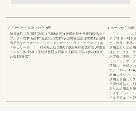
左ページから抽出された内容
右ページから抽出
階属瀬旦り首団勝(詳細はP388参照)■仕様樹種ナラ榎目瞬赤ダモ
﹁︱︱︱。．￨」
アルダー志材表画材1豪面担田志材1表面材豪面処理志材1表面材
ク!アルダー材を
商品色ダークオーク・ミディアムオーク・ライトオークマイル
た、強度、美感に
ドチェリー部 ！ 材何板台板突板UV塗装モ材ダ成赤集UV塗装
溝加工滑り止め加
アルダー集成材UV塗装踏板爵り堀巾木上段福出込板含板1突板
施しています。ナ
台板1突板374
木突板に表現してい
ミディアムオーク
積層し、天然木の
す。「12-―‐-1
材)■スリップレ
溝加工を施したス
目調化粧貼でこ利
滑り止め加工を施
います。﹁︲Ｉ
イルドチェリー37