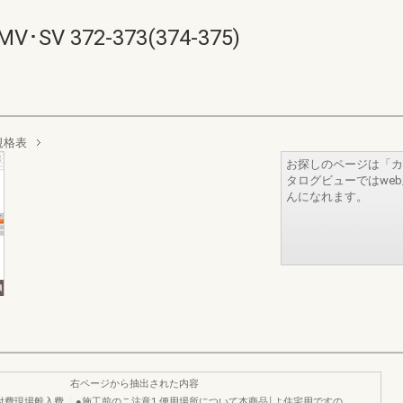
 372-373(374-375)
規格表
お探しのページは「カ
タログビューではwe
んになれます。
右ページから抽出された内容
付費現場般入費
●施工前のこ注意1.便用場所について本商品￨よ住宅用ですの