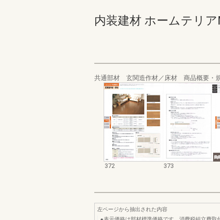
内装建材 ホームテリアMV･SV
共通部材 玄関造作材／床材 商品概要・
372
373
左ページから抽出された内容
●表示価格は部材標準価格です。消費税組立費取