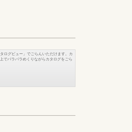
タログビュー」でごらんいただけます。カ
b上でパラパラめくりながらカタログをごら