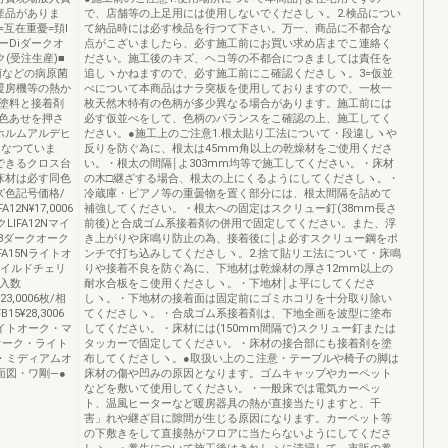
産品がありま
で、店舗等の上足用には使用しないでくださしヽ。2.検品につい
互在重憂=頚I
て納品時には必す検品を行つて下さい。万一、商品に不都合な
ラーDiダークオ
点がこざいましたら、必す施工前にお買い求め店までこ連絡く
(受注生産)■
ださい。施工後のキズ、ヘコ等の不都合につきましては責任を
菌などの病原菌
追しヽかねますので、必す施工前にこ確認くださしヽ。3=仮並
暖房機等の熱か
べについて本商品はナラ突板を使用しておりますので、一枚一
塗料と接着剤
枚天然木特有の色柄が多少異なる場合があります。施工前には
り色あせを押さ
必す仮並べをして、色柄のパランスをこ確認の上、施工してく
ホルムアルデヒ
ださい。●施工上のご注意1.根太貼り工法について・段違しヽや
になつていま
反りを防ぐ為に、根太は45mm角以上の乾燥材をご使用くださ
できるクロス台
い。・根太の間隔￨よ303mm均等で施工してください。・床材
床材は必す同色
の木□継ざする場合、根太の上にくるようにしてくださしヽ。・
ズ色記号価格/
冷蔵庫・ピアノ等の重曇物を置く部分には、根太間隔を詰めて
2N¥17,0006
補強してください。・根太への固定はスクリュー釘(38mm長さ
LIFA12Nマイ
前後)と合成ゴム系接着剤の併用で固定してください。また、浮
1818ダークオーク
き上がりや床鳴り防止の為、接着後に￨よ必すスクリュー鋼をポ
IFA15Nライトオ
ンチで打ち込みしてくださしヽ。2.捨て貼リエ法について・床鳴
Yiマイルドチェリ
りや接着不良を防ぐ為に、下地材は乾燥材の厚さ12mm以上の
入数
耐水合板をこ使用くださしヽ。・下地材￨よ平にしてくださ
3,0006枚/相
しヽ。・下地材の接着面は固定前にゴミホコリを十分取り除い
5¥28,3006
てくださしヽ。・合成ゴム系接着剤は、下地全画を波型に塗布
ライトオーク・マ
してください。・床材には(150mm間隔で)スクリュー釘または
オーク・ライト
タッカーで固定してください。・床材の接合部にも接着剤を塗
・ミディアムオ
布してくださしヽ。●取扱い上のこ注意・テーブルや椅子の脚は
面図・ワ剛―●
床材の傷や凹みの原因となります。ゴムキャップやカーペット
などを敷いて使用してください。・一般床では電気カーペッ
ト、温風ヒーターなど暖房器具の熱が直接当たりますと、千
害」れや継ざ目に隙間が生じる原因になります。カーペット等
の下敷きをして直接熱がフロアに当たらないようにしてくださ