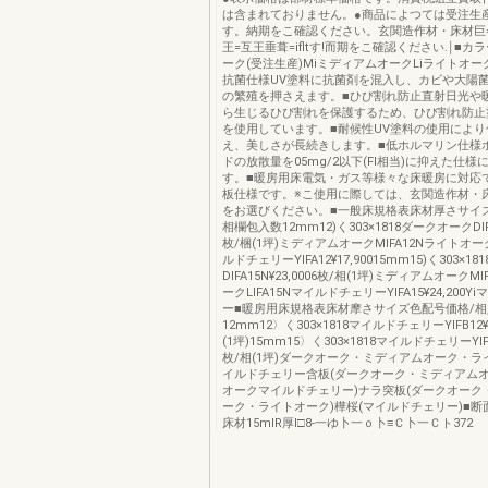
は含まれておりません。●商品によつては受注生
す。納期をこ確認ください。玄関造作材・床材巨=
王=互王垂葺=ifltす!而期をこ確認ください.￨■カ
ーク(受注生産)MiミディアムオークLiライトオーク
抗菌仕様UV塗料に抗菌剤を混入し、カビや大陽
の繁殖を押さえます。■ひび割れ防止直射日光や
ら生じるひぴ割れを保護するため、ひび割れ防止
を使用しています。■耐候性UV塗料の使用によ
え、美しさが長続きします。■低ホルマリン仕様
ドの放散量を05mg/2以下(Fl相当)に抑えた仕様
す。■暖房用床電気・ガス等様々な床暖房に対応
板仕様です。※こ使用に際しては、玄関造作材・
をお選びください。■一般床規格表床材厚さサイ
相欄包入数12mm12)く303×1818ダークオークDIFA1
枚/梱(1坪)ミディアムオークMIFA12Nライトオーク
ルドチェリーYIFA12¥17,90015mm15)く303×
DIFA15N¥23,0006枚/相(1坪)ミディアムオークM
ークLIFA15NマイルドチェリーYIFA15¥24,200
ー■暖房用床規格表床材摩さサイズ色配号価格/相
12mm12〉く303×1818マイルドチェリーYIFB12¥2
(1坪)15mm15〉く303×1818マイルドチェリーYIFB1
枚/相(1坪)ダークオーク・ミディアムオーク・
イルドチェリー含板(ダークオーク・ミディアム
オークマイルドチェリー)ナラ突板(ダークオーク
ーク・ライトオーク)樺桜(マイルドチェリー)■断
床材15mlR厚l□8-一ゆ卜一ｏ卜≡Ｃ卜一Ｃト372