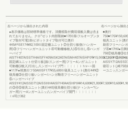
左ページから抽出された内容
右ページから抽出
●表示価格は部材標準価格です。消費税取付費現場般入費は含ま
■奥行
れておりません。クロ“ゼット内部限納■17EO扉iフルオープンタ
750■17G¥150,60
イプ取付可電)扉iピボットタイプ取付可口奥行
穂具ユニット(奥
445A*ISE174¥82,100①固定棚ユニット②仕切り板側/ハンガー
刷④フリーハンガ
用)③フリーハンガーユニット④可動棚修枚入)⑤引出し⑥ハンガ
プ④■17H0●日興行
ーパイプ
750②穂具棚③
AISTY407AISSTH4AISFY409AISK2407AISNH407AISHP09¥15,000¥7,800¥12,000
ユニット⑤ハンガ
固定綱ユニット仕切り板(描/八ンガー用)フリーAンガ'ユニット
AISSY712AISSD7
可動棚(2枚入)引出し八ンガーパイプ門︱︱︱︱︱ｌｈν∼∼国
寝荘ット(,崎75
■117F●0E奥行フ50AttISF177¥55,600①寝具ユニット(奥行449②
ーユニッ八ンガー
寝具棚③仕切り板いンガー/ハンガ剛④フリーハンガーユニット
⑤ハンガーパイプ
AISSY412AISSD712AISSHH4AISFY404AISHP04¥14,600¥21,000¥7,500¥10,600¥1,9
の③④⑤寝具ユニット(奥行445)寝具棚仕切り板(ナヽンカー′′tン
ガー用)リーAンガーユニッ八ンガーパイプ開門︱︱︱︱︱︱︱
ｌν珂け362