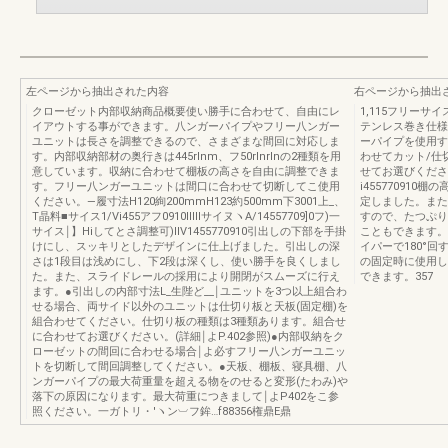
左ページから抽出された内容
右ページから抽出
クローゼット内部収納商品概要使い勝手に合わせて、自由にレ
1,115フリーサ
イアウトする事ができます。八ンガーパイプやフリー八ンガー
テンレス巻き仕様
ユニットは長さを調整できるので、さまざまな間回に対応しま
ーパイプを使用す
す。内部収納部材の奥行きは445rlnm、フ50rlnrlnの2種類を用
わせてカット/仕
意しています。収納に合わせて棚板の高さを自由に調整できま
せてお選びください
す。フリー八ンガーユニットは間口に合わせて切断してこ使用
i45577091
ください。―履寸法H120絢200mmH123約500mm下3001上_、
定しました。また
T晶料■サイス1/Vi455アフ0910ⅢllサイヌヽA/14557709]0フ)一
すので、たつぷり
サイス￨】Hiしてとさ調整可)llV1455770910引出しの下部を手掛
こともできます。
けにし、スッキリとしたデザインに仕上げました。引出しの深
イパーで180°
さは1段目は浅めにし、下2段は深くし、使い勝手を良くしまし
の固定時に使用し
た。また、スライドレールの採用により開閉がスムーズに行え
できます。357
ます。●引出しの内部寸法L_生陛ど__￨ユニットを3つ以上組合わ
せる場合、両サイド以外のユニットは仕切り板と天板(固定棚)を
組合わせてください。仕切り板の種類は3種類あります。組合せ
に合わせてお選びください。(詳細￨よP.402参照)●内部収納をク
ローゼットの間回に合わせる場合￨よ必すフリー八ンガーユニッ
トを切断して間回調整してください。●天板、棚板、寝具棚、八
ンガーパイプの最大荷重量を超える物をのせると変形(たわみ)や
落下の原因になります。最大荷重につきまして￨よP402をこ参
照ください。一ガトリ・′ヽン︺フ鉾…f88356権鼎E鼎