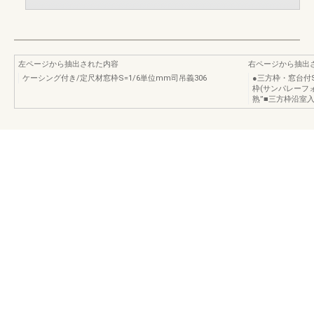
左ページから抽出された内容
右ページから抽出
ケーシング付き/定尺材窓枠S=1/6単位mm司吊義306
●三方枠・窓台付S
枠(サンパレーフ
熟”■三方枠沿室入