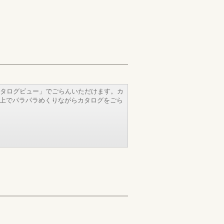
タログビュー」でごらんいただけます。カ
b上でパラパラめくりながらカタログをごら