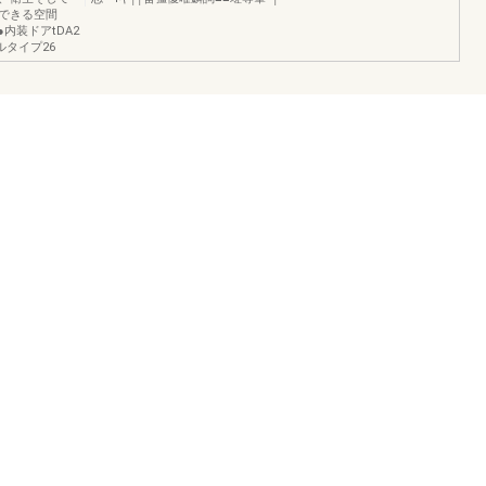
できる空間
内装ドアtDA2
ルタイプ26