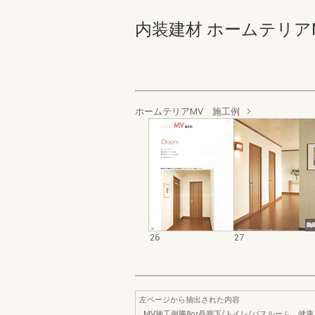
内装建材 ホームテリアMV･S
ホームテリアMV 施工例
26
27
左ページから抽出された内容
MV施工例勝8or贔廊下/トイレ/バスルーム。健