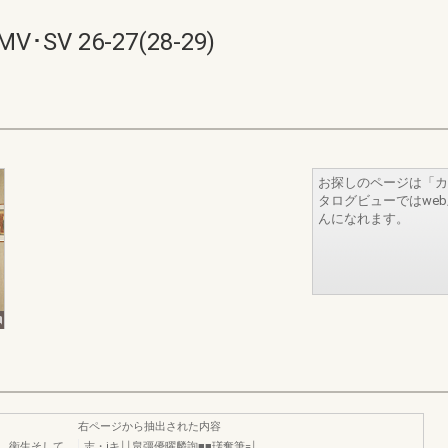
V 26-27(28-29)
お探しのページは「カ
タログビューではwe
んになれます。
右ページから抽出された内容
康、衛生そして
志・iキ￨￨畠彊優曜麟詢■■瑳奪筆=￨