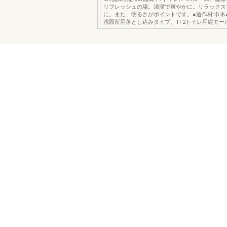
リフレッシュの場。清潔で爽やかに。リラックス
に。また、明るさがポイントです。●道作材:巾木●
洗面所用落とし込みタイプ、TF2トイレ用縦モー