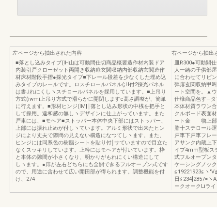
左ページから抽出された内容
右ページから抽出
■落とし込みタイプ(lH山は可動間仕切商品概要造作材内装ドア
皿R300●可動
内装引戸クローゼット両開き収納扉玄関収納内部収納玄関造作
人一緒の子供部屋
材床材階段手摺●採光タイプ■下レール段差を少なくした埋め込
に合わせてリビン
みタイプのレールです。ロスチロールパネル(;H付2採光パネル
弾扉玄関収納甲叫
は書Jれにくしヽスチロールパネルを採用しています。■上吊り
ート空間を。▲ウ
方式(iwmi上吊り方式で滑らかに開閉しますc高さ調整が、簡単
仕様商品色す―タ
に行えます。■形材ヒンジ(lM‖￨落とし込み形状の中桟を把手と
本体材質ラワン合板
して採用。違和感の無しヽデザインに仕上がっています。また
クルボード表面材
戸車には、■モヘア■ストッパー本体中央下部にはストッパー、
ート金 物上部
上部には振れ止めが付しヽています。アルミ形状で出来たヒン
脂十ステロール運
ジにより丈夫で隙間の見えない構造になつてしヽます。また、
戸車下戸車フレー
ヒンジには同系色の樹脂シートを貼り付￨サていますので目立た
アサンク内蔵上下
なくスッキリしています。上枠にはモヘアが付いています。枠
イプ4mm型板ス
と本体の隙間が小さくなり、明かりがもれにくい構造にして
式フルオープンタ
しヽます。●扉が左右どちらにも全開できるフルオープン式です
ケーシングノック
ので、用途に含わせて広い開田部が得られます。調整機能を付
≦19221923≦ヽ′V
け、274
日≦234]2857
ークオークLiライ