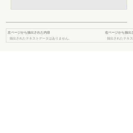
左ページから抽出された内容
右ページから抽出
抽出されたテキストデータはありません。
抽出されたテキス