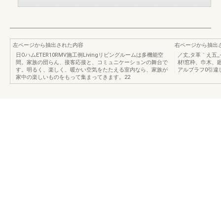
左ページから抽出された内容
右ページから抽出
日OハムETER10RMV施工例Livingリビングルームは多機能空
／丈,タ革｀え五_―才F
間。家族の団らん、接客応接と、コミュニケーションの舞台で
材!窓枠、巾木、廻
す。明るく、楽しく、暖かい空気をたたえる室内なら、家族が
アルプラフ0引違
家中の楽しいものをもって集まってきます。22